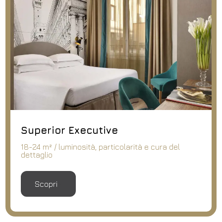
Deluxe Con Terrazz
ambienti originali, accoglien
larità e cura del
moderno e accattivante / te
privacy
Scopri