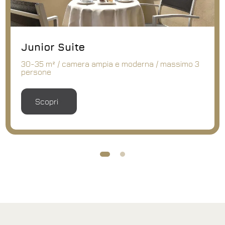
Two Bedroom Suite
moderna / massimo 3
50 m² / vista panoramica / 
spazi e luminosità
Scopri