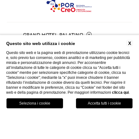
GRAND HOTEL PALATINO
X
Questo sito web utilizza i cookie
Via Cavour, 213/M - 00184, Roma
Questo sito web e la pagina web di prenotazione utilizzano cookie tecnici
HOTEL CALZAIUOLI
+39 06 4814927
e, solo previo tuo consenso, cookies analitici e di marketing per pubblicità
mirata e personalizzazione degli annunci. Per acconsentire
all’installazione di tutte le categorie di cookie clicca su “Accetta tutti i
Via Calzaiuoli, 6 - 50122, Firenze
cookie” mentre per selezionare specifiche categorie di cookie, clicca su
HOTEL VILLA FIESOLE
info.ghp@fhhotelgroup.it
"Seleziona i cookie"; mediante la “x” puoi invece chiudere il banner
+39 055 212456
rifiutando l’installazione di cookie diversi da quelli tecnici. Per riaprire il
concierge.ghp@fhhotelgroup.it
banner e modificare le preferenze, clicca su “Cookie” nel footer del sito
Via Frà Giovanni da Fiesole Detto
web e della pagina di prenotazione. Per maggiori informazioni
clicca qui
.
MED EXECUTIVE HOTEL
booking.ghp@fhhotelgroup.it
info.hc@fhhotelgroup.it
l'Angelico, 35, 50014 Fiesole Città
Prenota
P.Iva 00434210480
concierge.hc@fhhotelgroup.it
Metropolitana di Firenze, Italia
Lungarno del Tempio, 44 - 50121, Firenze
GRAND HOTEL MEDITERRANEO
booking.hc@fhhotelgroup.it
+39 055 597252
+39 055 06 92 860
P.Iva 00434210480
Lungarno del Tempio, 44 - 50121, Firenze