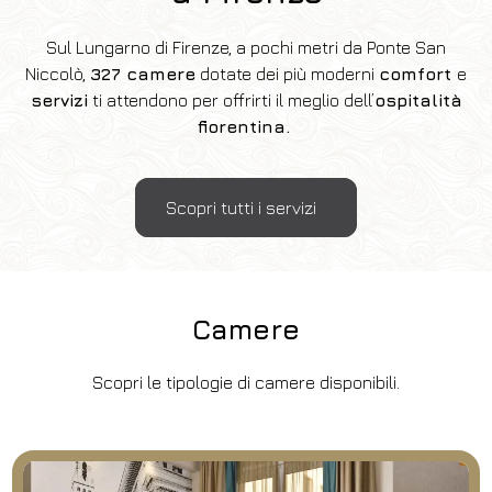
FAQ
Sul Lungarno di Firenze, a pochi metri da Ponte San
Niccolò,
327 camere
dotate dei più moderni
comfort
e
servizi
ti attendono per offrirti il meglio dell’
ospitalità
fiorentina.
Scopri tutti i servizi
Camere
Scopri le tipologie di camere disponibili.