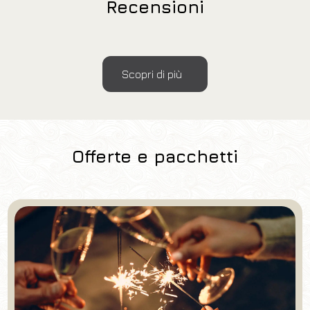
Recensioni
Scopri di più
Offerte e pacchetti
Hotel
Grand Hotel Mediterraneo
Arrivo
Partenza
09
/
08
/
2026
10
/
08
/
2026
Camere
Adulti
Bambini
1
2
0