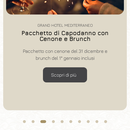
Codice sconto
NEO
GRAND HOTEL MEDITERR
Prenota
nno con
Pacchetto di Capod
ch
Cenone
Modifica prenotazione
dicembre e
Pacchetto con cenone del 3
lusi
incluso
Scopri di più