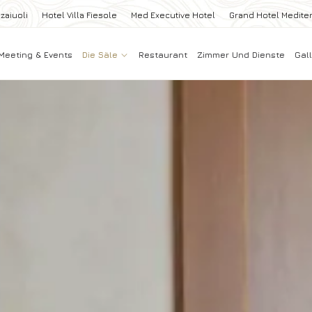
zaiuoli
Hotel Villa Fiesole
Med Executive Hotel
Grand Hotel Medite
Meeting & Events
Die Säle
Restaurant
Zimmer Und Dienste
Gall