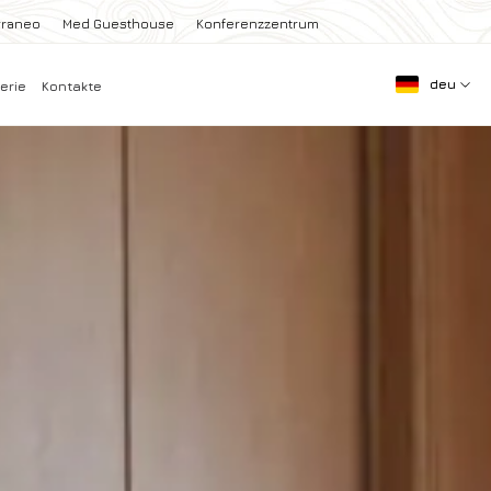
rraneo
Med Guesthouse
Konferenzzentrum
deu
erie
Kontakte