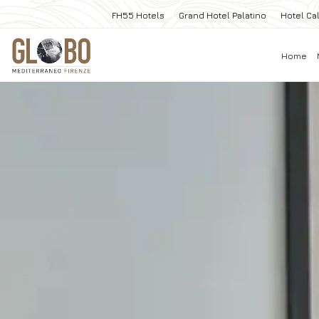
FH55 Hotels
Grand Hotel Palatino
Hotel Cal
Home