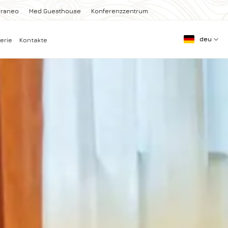
rraneo
Med Guesthouse
Konferenzzentrum
deu
erie
Kontakte