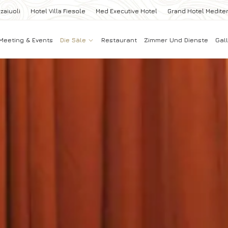
zaiuoli
Hotel Villa Fiesole
Med Executive Hotel
Grand Hotel Medite
Meeting & Events
Die Säle
Restaurant
Zimmer Und Dienste
Gall