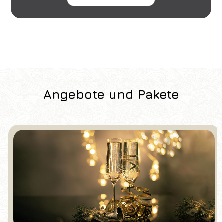
Grand Hotel Mediterraneo
Ankunft
Abreise
06
/
08
/
2026
07
/
08
/
2026
Zimmer
Erwachsene
Kinder
1
2
0
Angebote und Pakete
Rabatt-Code
Buchen Sie
Reservierung ändern