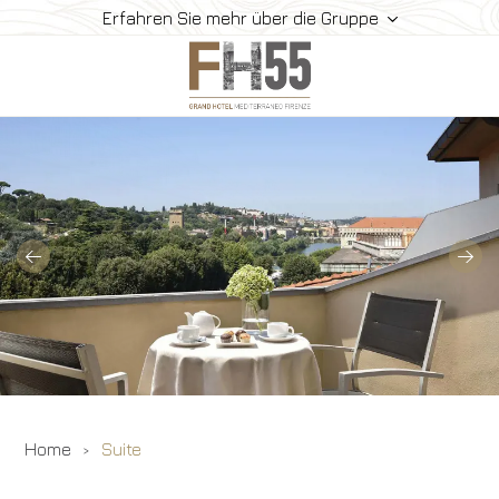
Erfahren Sie mehr über die Gruppe
Hotel
Zimmer
Suite
Restaurant Und Bar
Meeting
So Erreichen Sie Uns
Gallerie
Angebote
Home
Suite
Buchen