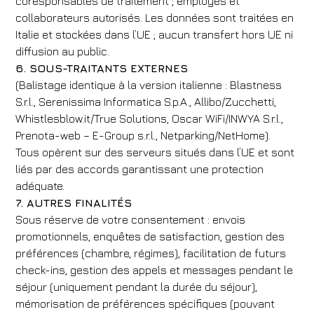
coresponsables de traitement ; employés et
collaborateurs autorisés. Les données sont traitées en
Italie et stockées dans l’UE ; aucun transfert hors UE ni
diffusion au public.
6. SOUS-TRAITANTS EXTERNES
(Balistage identique à la version italienne : Blastness
S.r.l., Serenissima Informatica S.p.A., Allibo/Zucchetti,
Whistlesblow.it/True Solutions, Oscar WiFi/INWYA S.r.l.,
Prenota-web – E-Group s.r.l., Netparking/NetHome).
Tous opèrent sur des serveurs situés dans l’UE et sont
liés par des accords garantissant une protection
adéquate.
7. AUTRES FINALITÉS
Sous réserve de votre consentement : envois
promotionnels, enquêtes de satisfaction, gestion des
préférences (chambre, régimes), facilitation de futurs
check-ins, gestion des appels et messages pendant le
séjour (uniquement pendant la durée du séjour),
mémorisation de préférences spécifiques (pouvant