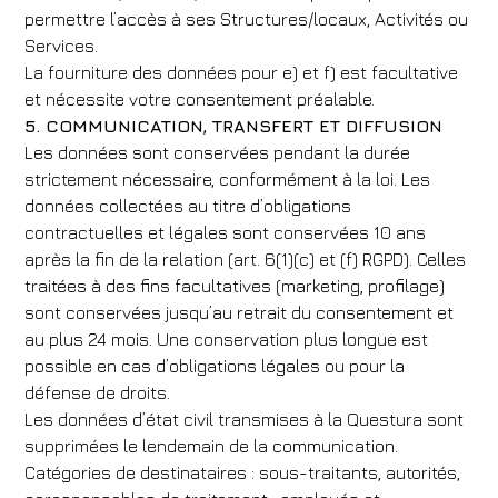
permettre l’accès à ses Structures/locaux, Activités ou
Med Executive Hotel
Services.
Arrivée
Départ
La fourniture des données pour e) et f) est facultative
et nécessite votre consentement préalable.
06
/
08
/
2026
07
/
08
/
2026
5. COMMUNICATION, TRANSFERT ET DIFFUSION
Chambres
Adultes
Enfants
Les données sont conservées pendant la durée
strictement nécessaire, conformément à la loi. Les
1
2
0
données collectées au titre d’obligations
Code de réduction
contractuelles et légales sont conservées 10 ans
après la fin de la relation (art. 6(1)(c) et (f) RGPD). Celles
traitées à des fins facultatives (marketing, profilage)
sont conservées jusqu’au retrait du consentement et
Réserve
au plus 24 mois. Une conservation plus longue est
Modifier une réservation
possible en cas d’obligations légales ou pour la
défense de droits.
Les données d’état civil transmises à la Questura sont
supprimées le lendemain de la communication.
Catégories de destinataires : sous-traitants, autorités,