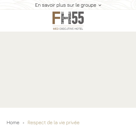
En savoir plus sur le groupe
Services
Chambres
Suite
Restaurant
Comment Nous Rejoindre
Gallery
Offres
Réserve
Home
Respect de la vie privée
Contacts
Animaux Acceptés