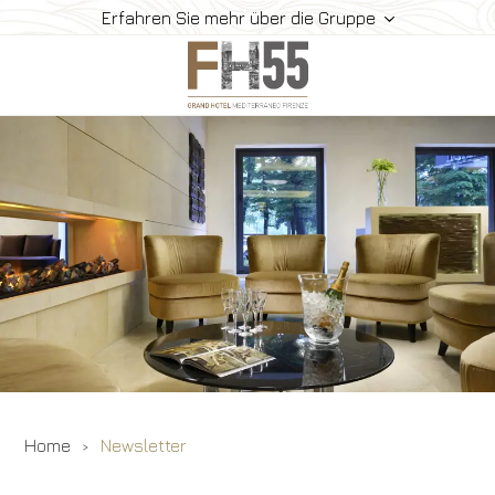
Erfahren Sie mehr über die Gruppe
Hotel
Zimmer
Suite
Restaurant Und Bar
Meeting
So Erreichen Sie Uns
Gallerie
Angebote
Home
Newsletter
Buchen