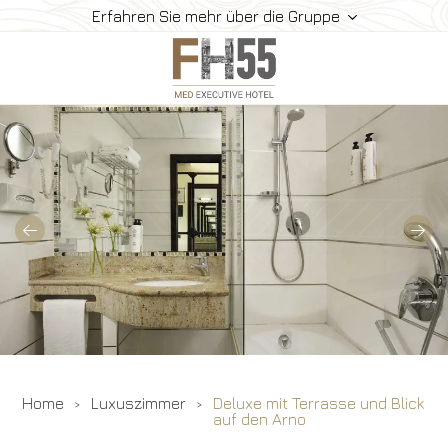
Erfahren Sie mehr über die Gruppe
Hotelservice
Luxuszimmer
Luxussuiten
Restaurant
Luxushotel
Gallery
Angebote
Buchen Sie
Home
Luxuszimmer
Deluxe mit Terrasse und Blick
Kontakte
auf den Arno
Tierfreundlichkeit