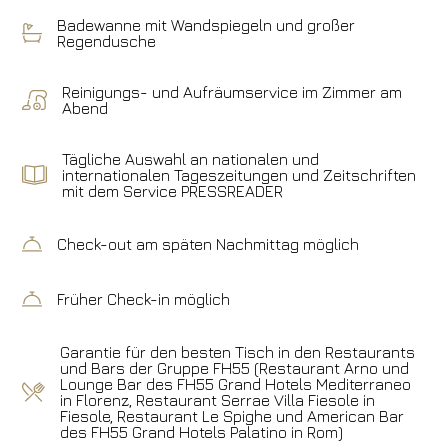
Badewanne mit Wandspiegeln und großer
Regendusche
Hotel
Med Executive Hotel
Reinigungs- und Aufräumservice im Zimmer am
Abend
Ankunft
Abreise
07
/
08
/
2026
08
/
08
/
2026
Tägliche Auswahl an nationalen und
internationalen Tageszeitungen und Zeitschriften
mit dem Service PRESSREADER
Zimmer
Erwachsene
Kinder
1
2
0
Check-out am späten Nachmittag möglich
Rabatt-Code
Früher Check-in möglich
Buchen Sie
Garantie für den besten Tisch in den Restaurants
und Bars der Gruppe FH55 (Restaurant Arno und
Lounge Bar des FH55 Grand Hotels Mediterraneo
Reservierung ändern
in Florenz, Restaurant Serrae Villa Fiesole in
Fiesole, Restaurant Le Spighe und American Bar
des FH55 Grand Hotels Palatino in Rom)