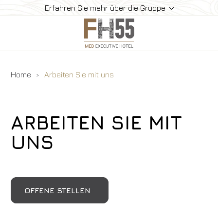
Erfahren Sie mehr über die Gruppe
Home
Arbeiten Sie mit uns
Hotelservice
Luxuszimmer
Luxussuiten
ARBEITEN SIE MIT
Restaurant
UNS
Luxushotel
Gallery
Angebote
Buchen Sie
OFFENE STELLEN
Kontakte
Tierfreundlichkeit