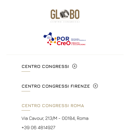
CENTRO CONGRESSI
Via Cavour, 213/M - 00184, Roma
CENTRO CONGRESSI FIRENZE
+39 06 4814927
Lungarno del Tempio, 44 - 50121, Firenze
CENTRO CONGRESSI ROMA
info@hotelpalatino.com
+39 055 660241
P.Iva 00434210480
Via Cavour, 213/M - 00184, Roma
events.fi@fhotels55.com
+39 06 4814927