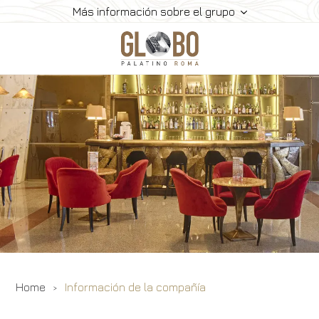
Más información sobre el grupo
Home
Reuniones Y Eventos
Salas De Reuniones
Habitaciones Y Servicios
Galería
Contactos
Home
Información de la compañía