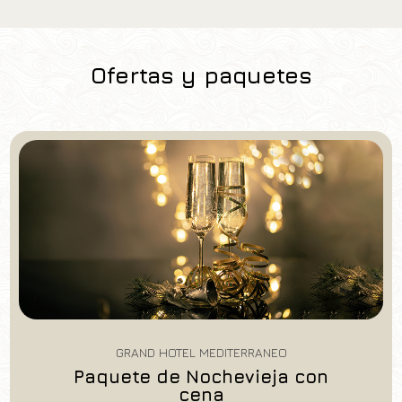
Grand Hotel Mediterraneo
Llegada
Salida
Ofertas y paquetes
08
/
08
/
2026
09
/
08
/
2026
Habitaciones
Adultos
Niños
1
2
0
Código de descuento
Reserve
Modificar la reserva
GRAND HOTEL MEDITERRANEO
Paquete de Nochevieja con
cena