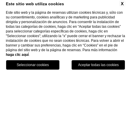
X
Via Cavour, 213/M - 00184, Roma
Este sitio web utiliza cookies
HOTEL CALZAIUOLI
Este sitio web y la página de reservas utilizan cookies técnicas y, sólo con
+39 06 4814927
su consentimiento, cookies analíticas y de marketing para publicidad
dirigida y personalización de anuncios. Para consentir la instalación de
Via Calzaiuoli, 6 - 50122, Firenze
todas las categorías de cookies, haga clic en “Aceptar todas las cookies”
HOTEL VILLA FIESOLE
para seleccionar categorías específicas de cookies, haga clic en
info.ghp@fhhotelgroup.it
+39 055 212456
"Seleccionar cookies"; utilizando la “x” puede cerrar el banner y rechazar la
instalación de cookies que no sean cookies técnicas. Para volver a abrir el
concierge.ghp@fhhotelgroup.it
Via Frà Giovanni da Fiesole Detto
banner y cambiar sus preferencias, haga clic en “Cookies” en el pie de
MED EXECUTIVE HOTEL
página del sitio web y de la página de reservas. Para más información
booking.ghp@fhhotelgroup.it
info.hc@fhhotelgroup.it
l'Angelico, 35, 50014 Fiesole Città
haga clic aquí
.
P.Iva 00434210480
concierge.hc@fhhotelgroup.it
Metropolitana di Firenze, Italia
Lungarno del Tempio, 44 - 50121, Firenze
Reserve
GRAND HOTEL MEDITERRANEO
booking.hc@fhhotelgroup.it
+39 055 597252
+39 055 06 92 860
P.Iva 00434210480
Lungarno del Tempio, 44 - 50121, Firenze
info.vf@fhhotelgroup.it
info.meh@fhhotelgroup.it
+39 055 660241
concierge.vf@fhhotelgroup.it
booking.meh@fhhotelgroup.it
booking.vf@fhhotelgroup.it
P.Iva 0043421 048 0
info.ghm@fhhotelgroup.it
P.Iva 00434210480
booking.ghm@fhhotelgroup.it
P.Iva 00434210480