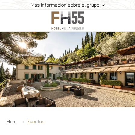
Más información sobre el grupo
Hotel
Habitaciones
Restaurante
Eventos
Experiencias
Dónde Estamos
Galería
Ofertas
Home
Eventos
Reservar