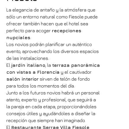
La elegancia de antaño y la atmósfera que
sólo un entorno natural como Fiesole puede
ofrecer también hacen que el hotel sea
perfecto para acoger
recepciones
nupciales
.
Los novios podrán planificar un auténtico
evento, aprovechando los diversos espacios
de las instalaciones.
El
jardín italiano
, la
terraza panorámica
con vistas a Florencia
y el cautivador
salón interior
sirven de telón de fondo
Hotel
para todos los momentos del día.
Hotel Villa Fiesole
Junto a los futuros novios habrá un personal
atento, experto y profesional, que seguirá a
Llegada
Salida
la pareja en cada etapa, proporcionándoles
08
/
08
/
2026
09
/
08
/
2026
consejos útiles y ayudándoles a diseñar la
Habitaciones
Adultos
Niños
recepción que siempre han imaginado.
El
Restaurante Serrae Villa Fiesole