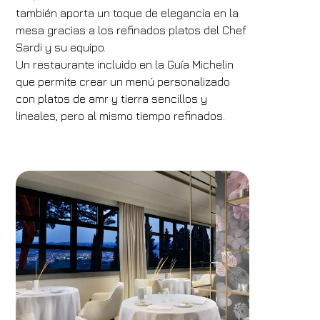
1
2
0
también aporta un toque de elegancia en la
Código de descuento
mesa gracias a los refinados platos del Chef
Sardi y su equipo.
Un restaurante incluido en la Guía Michelin
que permite crear un menú personalizado
Reserve
con platos de amr y tierra sencillos y
lineales, pero al mismo tiempo refinados.
Modificar la reserva