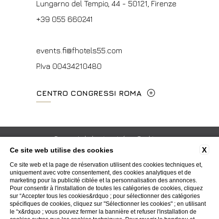
Lungarno del Tempio, 44 - 50121, Firenze
info@hotelpalatino.com
+39 055 660241
P.Iva 00434210480
events.fi@fhotels55.com
P.Iva 00434210480
CENTRO CONGRESSI ROMA
Via Cavour, 213/M - 00184, Roma
+39 06 4814927
Respect de la vie privée
Cookie
X
Ce site web utilise des cookies
Informations sur la société
Contacts
Certifications ISO
mice@hotelpalatino.com
Ce site web et la page de réservation utilisent des cookies techniques et,
Whistleblowing
Accessibility
uniquement avec votre consentement, des cookies analytiques et de
P.Iva 00434210480
marketing pour la publicité ciblée et la personnalisation des annonces.
Pour consentir à l'installation de toutes les catégories de cookies, cliquez
sur “Accepter tous les cookies&rdquo ; pour sélectionner des catégories
WEBSITE BY BLASTNESS
spécifiques de cookies, cliquez sur "Sélectionner les cookies" ; en utilisant
le “x&rdquo ; vous pouvez fermer la bannière et refuser l'installation de