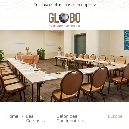
En savoir plus sur le groupe
Vivre Florence
Réunions Et Évènements
Les Salons
Restauration
Chambres Et Services
Galerie
Contacts
Home
Les
Salon des
Europe
Salons
Continents