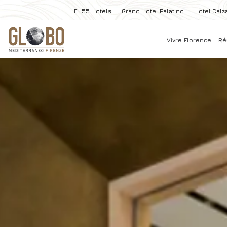
FH55 Hotels
Grand Hotel Palatino
Hotel Calza
Vivre Florence
Ré