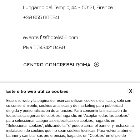
Lungarno del Tempio, 44 - 50121, Firenze
info@hotelpalatino.com
+39 055 660241
P.Iva 00434210480
events.fi@fhotels55.com
P.Iva 00434210480
CENTRO CONGRESSI ROMA
Via Cavour, 213/M - 00184, Roma
+39 06 4814927
X
Este sitio web utiliza cookies
Privacidad
Cookie
Información de la empresa
Contacto
Este sitio web y la página de reservas utilizan cookies técnicas y, sólo con
Certificaciones ISO
Whistleblowing
Accessibility
su consentimiento, cookies analíticas y de marketing para publicidad
mice@hotelpalatino.com
dirigida y personalización de anuncios. Para consentir la instalación de
todas las categorías de cookies, haga clic en “Aceptar todas las cookies”
P.Iva 00434210480
para seleccionar categorías específicas de cookies, haga clic en
WEBSITE BY BLASTNESS
"Seleccionar cookies"; utilizando la “x” puede cerrar el banner y rechazar la
instalación de cookies que no sean cookies técnicas. Para volver a abrir el
banner y cambiar sus preferencias, haga clic en “Cookies” en el pie de