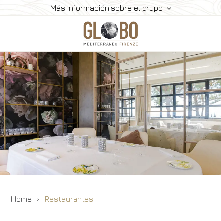
Más información sobre el grupo
Home
Reuniones & Eventos
Salas De Reuniones
Restaurantes
Habitaciones Y Servicios
Galería
Contactos
Home
Restaurantes