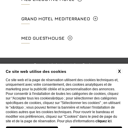
l'Angelico, 35, 50014 Fiesole Città
Metropolitana di Firenze, Italia
Lungarno del Tempio, 44 - 50121, Firenze
GRAND HOTEL MEDITERRANEO
+39 055 597252
+39 055 06 92 860
Lungarno del Tempio, 44 - 50121, Firenze
MED GUESTHOUSE
info.vf@fhhotelgroup.it
info.meh@fhhotelgroup.it
+39 055 660241
concierge.vf@fhhotelgroup.it
booking.meh@fhhotelgroup.it
Via Cimabue, 6 - 50121 Firenze
booking.vf@fhhotelgroup.it
P.Iva 0043421 048 0
info.ghm@fhhotelgroup.it
+39 055 0692847
Respect de la vie privée
Cookie
P.Iva 00434210480
booking.ghm@fhhotelgroup.it
X
Ce site web utilise des cookies
Informations sur la société
Codes GDS
Carrière
P.Iva 00434210480
booking.mgh@fhhotelgroup.it
Ce site web et la page de réservation utilisent des cookies techniques et,
Contacts
Whistleblowing
Accessibility
uniquement avec votre consentement, des cookies analytiques et de
P.Iva 00434210480
marketing pour la publicité ciblée et la personnalisation des annonces.
Pour consentir à l'installation de toutes les catégories de cookies, cliquez
sur “Accepter tous les cookies&rdquo ; pour sélectionner des catégories
WEBSITE BY BLASTNESS
spécifiques de cookies, cliquez sur "Sélectionner les cookies" ; en utilisant
le “x&rdquo ; vous pouvez fermer la bannière et refuser l'installation de
cookies autres que les cookies techniques. Pour rouvrir le bandeau et
modifier vos préférences, cliquez sur "Cookies" dans le pied de page du
site et de la page de réservation. Pour plus d'informations
cliquez ici
.