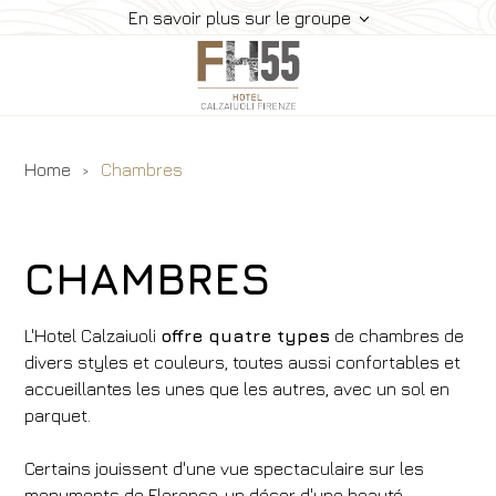
En savoir plus sur le groupe
Home
Chambres
Hôtel
Chambres
Petit Déjeuner
CHAMBRES
Où Sommes-Nous
Galerie
L'Hotel Calzaiuoli
offre quatre types
de chambres de
divers styles et couleurs, toutes aussi confortables et
Offres
accueillantes les unes que les autres, avec un sol en
Réservez
parquet.
Certains jouissent d'une vue spectaculaire sur les
monuments de Florence, un décor d'une beauté