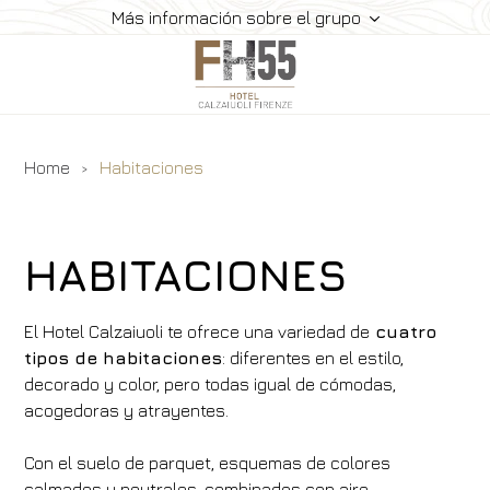
Más información sobre el grupo
Home
Habitaciones
Hotel
Habitaciones
Desayuno
HABITACIONES
Dónde Estamos
Galería
El Hotel Calzaiuoli te ofrece una variedad de
cuatro
tipos de habitaciones
Ofertas
: diferentes en el estilo,
decorado y color, pero todas igual de cómodas,
Reservar
acogedoras y atrayentes.
Con el suelo de parquet, esquemas de colores
calmados y neutrales, combinados con aire