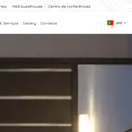
aneo
Med Guesthouse
Centro de conferências
por
E Serviços
Gallery
Contatos