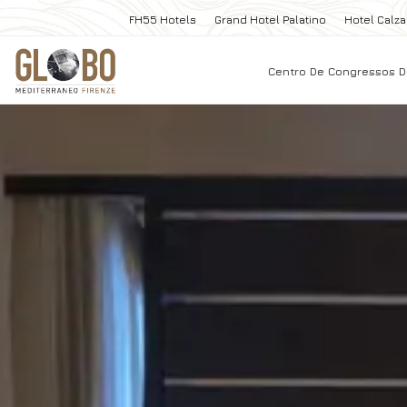
FH55 Hotels
Grand Hotel Palatino
Hotel Calza
Centro De Congressos D