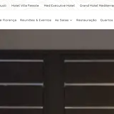
iuoli
Hotel Villa Fiesole
Med Executive Hotel
Grand Hotel Mediterr
e Florença
Reuniões & Eventos
As Salas
Restauraçāo
Quartos 