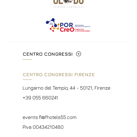
CENTRO CONGRESSI
Via Cavour, 213/M - 00184, Roma
CENTRO CONGRESSI FIRENZE
+39 06 4814927
Lungarno del Tempio, 44 - 50121, Firenze
info@hotelpalatino.com
+39 055 660241
P.Iva 00434210480
events.fi@fhotels55.com
P.Iva 00434210480