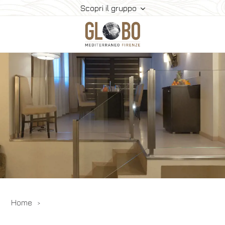
Scopri il gruppo
Home
Meeting & Eventi
Le Sale
Ristorazione
Camere
Gallery
Contatti
Home