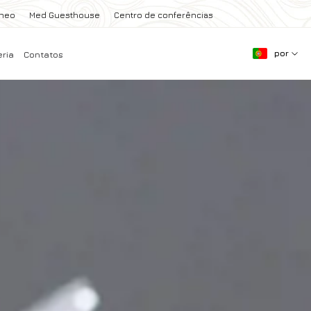
aneo
Med Guesthouse
Centro de conferências
por
eria
Contatos