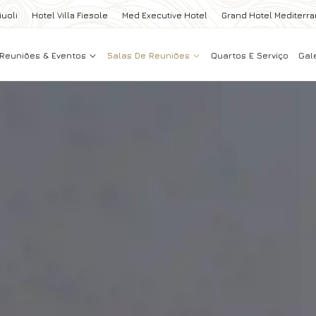
iuoli
Hotel Villa Fiesole
Med Executive Hotel
Grand Hotel Mediterr
Reuniões & Eventos
Salas De Reuniões
Quartos E Serviço
Gal