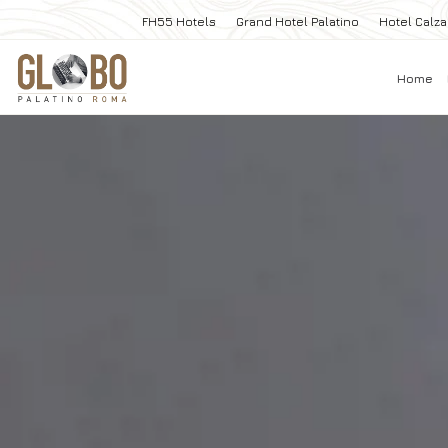
FH55 Hotels
Grand Hotel Palatino
Hotel Calza
Home