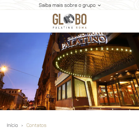
Saiba mais sobre o grupo
Home
Reuniões & Eventos
Salas De Reuniões
Quartos E Serviço
Galeria
Contatos
Início
Contatos