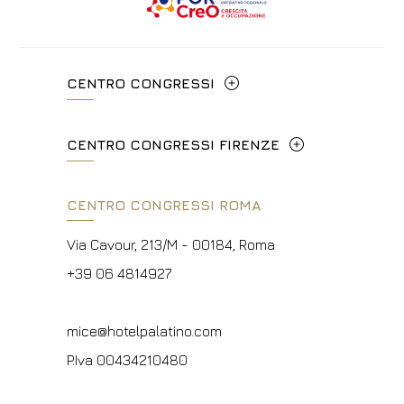
CENTRO CONGRESSI
Via Cavour, 213/M - 00184, Roma
CENTRO CONGRESSI FIRENZE
+39 06 4814927
Lungarno del Tempio, 44 - 50121, Firenze
CENTRO CONGRESSI ROMA
info@hotelpalatino.com
+39 055 660241
P.Iva 00434210480
Via Cavour, 213/M - 00184, Roma
events.fi@fhotels55.com
+39 06 4814927
P.Iva 00434210480
mice@hotelpalatino.com
P.Iva 00434210480