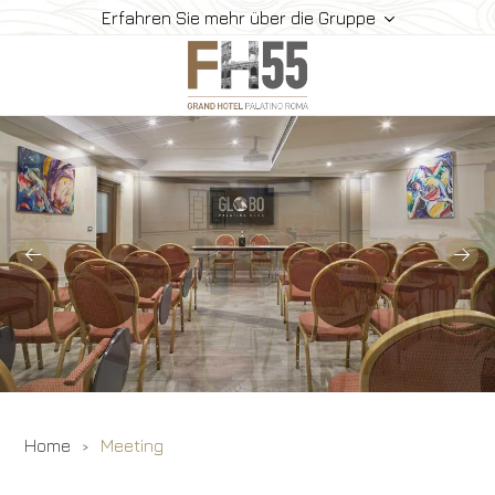
Erfahren Sie mehr über die Gruppe
Hotel
Zimmer
Suiten
Restaurant Und Bar
Meeting
Wo Finden Sie Uns
Gallerie
Angebote
Home
Meeting
Buchen