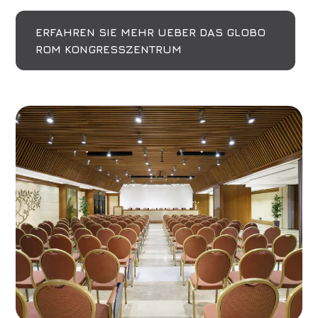
ERFAHREN SIE MEHR UEBER DAS GLOBO
ROM KONGRESSZENTRUM
Hotel
Grand Hotel Palatino
Ankunft
Abreise
09
/
08
/
2026
10
/
08
/
2026
Zimmer
Erwachsene
Kinder