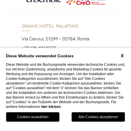
GRAND HOTEL PALATINO
Via Cavour, 213/M - 00184, Roma
+39 06 4814927
X
Diese Website verwendet Cookies
Diese Website und die Buchungsseite verwenden technische Cookies und,
info.ghp@fhhotelgroup.it
nur mit Ihrer Zustimmung, analytische und Marketing-Cookies für gezielte
Werbung und die Anpassung von Anzeigen. Um der Installation aller
concierge.ghp@fhhotelgroup.it
Cookie-Kategorien zuzustimmen, klicken Sie auf “Alle Cookies
akzeptieren” um bestimmte Cookie-Kategorien auszuwählen, klicken Sie
booking.ghp@fhhotelgroup.it
auf “Cookies auswählen” mit dem “x” können Sie das Banner schließen
und die Installation von anderen als technischen Cookies ablehnen. Um
P.Iva 00434210480
das Banner erneut zu öffnen und Ihre Einstellungen zu ändern, klicken Sie
auf “Cookies” in der Fußzeile der Website und der Buchungsseite. Für
weitere Informationen
hier klicken
.
HOTEL CALZAIUOLI
Buchen
Sie
Via Calzaiuoli, 6 - 50122, Firenze
HOTEL VILLA FIESOLE