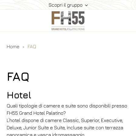
Scopri il gruppo
Home
FAQ
Hotel
Camere
Suite
FAQ
Ristorante E Bar
Meeting
Hotel
Dove Siamo
Quali tipologie di camere e suite sono disponibili presso
Gallery
FH55 Grand Hotel Palatino?
Offerte
L’hotel dispone di camere Classic, Superior, Executive,
Deluxe, Junior Suite e Suite, incluse suite con terrazza
Prenota
panoramica e vasca idromassaggio.