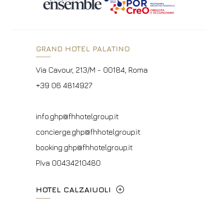
GRAND HOTEL PALATINO
Via Cavour, 213/M - 00184, Roma
+39 06 4814927
info.ghp@fhhotelgroup.it
concierge.ghp@fhhotelgroup.it
booking.ghp@fhhotelgroup.it
P.Iva 00434210480
HOTEL CALZAIUOLI
Via Calzaiuoli, 6 - 50122, Firenze