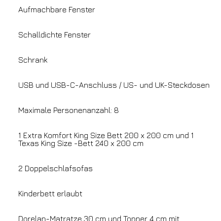
Aufmachbare Fenster
Hotel
Grand Hotel Palatino
Schalldichte Fenster
Ankunft
Abreise
Schrank
07
/
08
/
2026
08
/
08
/
2026
Zimmer
Erwachsene
Kinder
USB und USB-C-Anschluss / US- und UK-Steckdosen
1
2
0
Maximale Personenanzahl: 8
Rabatt-Code
1 Extra Komfort King Size Bett 200 x 200 cm und 1
Texas King Size -Bett 240 x 200 cm
Buchen Sie
2 Doppelschlafsofas
Reservierung ändern
Kinderbett erlaubt
Dorelan-Matratze 30 cm und Topper 4 cm mit