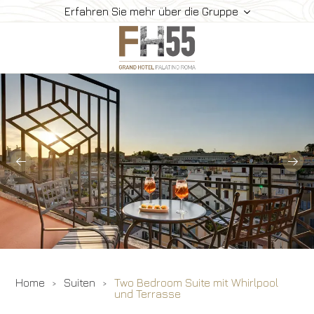
Erfahren Sie mehr über die Gruppe
Hotel
Zimmer
Suiten
Restaurant Und Bar
Meeting
Wo Finden Sie Uns
Gallerie
Angebote
Home
Suiten
Two Bedroom Suite mit Whirlpool
und Terrasse
Buchen