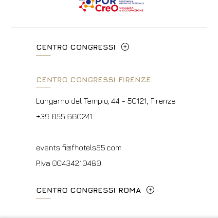
CENTRO CONGRESSI
Via Cavour, 213/M - 00184, Roma
CENTRO CONGRESSI FIRENZE
+39 06 4814927
Lungarno del Tempio, 44 - 50121, Firenze
info@hotelpalatino.com
+39 055 660241
P.Iva 00434210480
events.fi@fhotels55.com
P.Iva 00434210480
CENTRO CONGRESSI ROMA
Via Cavour, 213/M - 00184, Roma