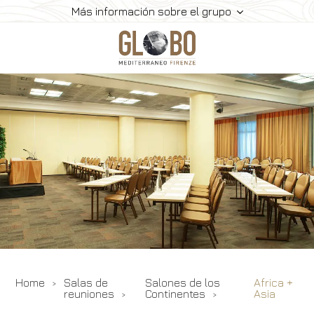
Más información sobre el grupo
Home
Reuniones & Eventos
Salas De Reuniones
Restaurantes
Habitaciones Y Servicios
Galería
Contactos
Home
Salas de
Salones de los
Africa +
reuniones
Continentes
Asia