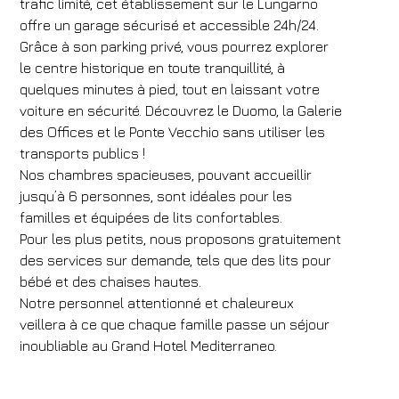
trafic limité, cet établissement sur le Lungarno
offre un garage sécurisé et accessible 24h/24.
Grâce à son parking privé, vous pourrez explorer
le centre historique en toute tranquillité, à
Réserve
quelques minutes à pied, tout en laissant votre
voiture en sécurité. Découvrez le Duomo, la Galerie
Modifier une réservation
des Offices et le Ponte Vecchio sans utiliser les
transports publics !
Nos chambres spacieuses, pouvant accueillir
jusqu’à 6 personnes, sont idéales pour les
familles et équipées de lits confortables.
Pour les plus petits, nous proposons gratuitement
des services sur demande, tels que des lits pour
bébé et des chaises hautes.
Notre personnel attentionné et chaleureux
veillera à ce que chaque famille passe un séjour
inoubliable au Grand Hotel Mediterraneo.