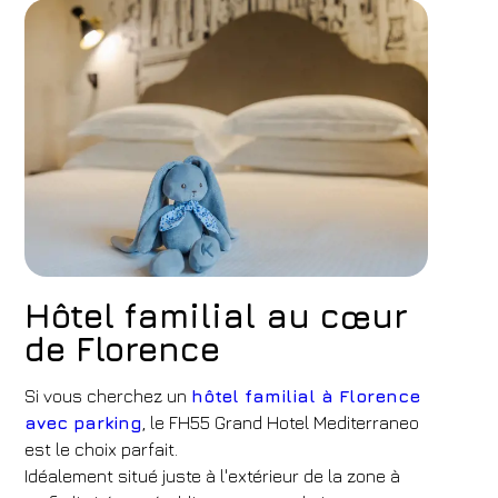
Hôtel
Hôtel familial au cœur
FH55 Hotels
de Florence
Arrivée
Départ
10
/
08
/
2026
11
/
08
/
2026
Si vous cherchez un
hôtel familial à Florence
Chambres
Adultes
Enfants
avec parking
, le FH55 Grand Hotel Mediterraneo
est le choix parfait.
1
2
0
Idéalement situé juste à l'extérieur de la zone à
Code de réduction