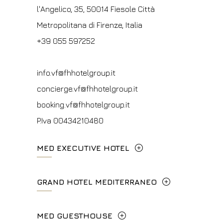
booking.ghp@fhhotelgroup.it
info.hc@fhhotelgroup.it
l'Angelico, 35, 50014 Fiesole Città
P.Iva 00434210480
concierge.hc@fhhotelgroup.it
Metropolitana di Firenze, Italia
booking.hc@fhhotelgroup.it
+39 055 597252
P.Iva 00434210480
info.vf@fhhotelgroup.it
concierge.vf@fhhotelgroup.it
booking.vf@fhhotelgroup.it
P.Iva 00434210480
MED EXECUTIVE HOTEL
Lungarno del Tempio, 44 - 50121, Firenze
GRAND HOTEL MEDITERRANEO
+39 055 06 92 860
Lungarno del Tempio, 44 - 50121, Firenze
MED GUESTHOUSE
info.meh@fhhotelgroup.it
+39 055 660241