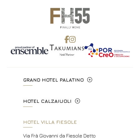
GRAND HOTEL PALATINO
Via Cavour, 213/M - 00184, Roma
HOTEL CALZAIUOLI
+39 06 4814927
Via Calzaiuoli, 6 - 50122, Firenze
HOTEL VILLA FIESOLE
info.ghp@fhhotelgroup.it
+39 055 212456
concierge.ghp@fhhotelgroup.it
Via Frà Giovanni da Fiesole Detto