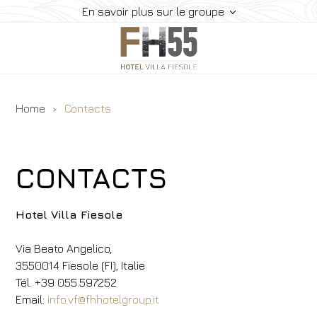
En savoir plus sur le groupe
Home
Contacts
Hôtel
Chambres
Restaurant
CONTACTS
Événements
Expériences
Hotel Villa Fiesole
Où Sommes-Nous
Via Beato Angelico,
Galerie
3550014 Fiesole (FI), Italie
Offres
Tél. +39 055.597252
Réservez
Email:
info.vf@fhhotelgroup.it