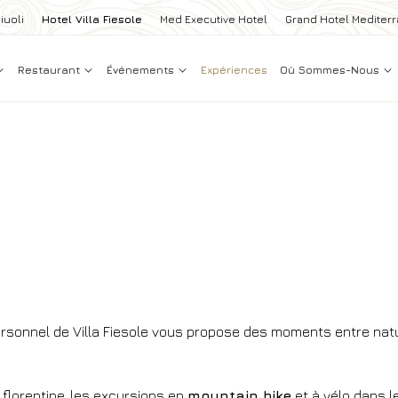
iuoli
Hotel Villa Fiesole
Med Executive Hotel
Grand Hotel Mediter
Restaurant
Événements
Expériences
Où Sommes-Nous
ersonnel de Villa Fiesole vous propose des moments entre natu
lorentine, les excursions en
mountain bike
et à vélo dans le