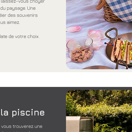
, laissez-vous choyer
é du paysage. Une
créer des souvenirs
ous aimez.
ate de votre choix.
la piscine
e, vous trouverez une