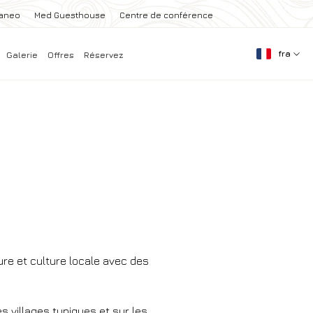
raneo
Med Guesthouse
Centre de conférence
fra
Galerie
Offres
Réservez
re et culture locale avec des
s villages typiques et sur les