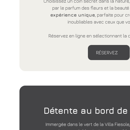
Choisissez un coin secret dans la nature
par le parfum des fleurs et la beaut
expérience unique
, parfaite pour 
inoubliables avec ceux que v
Réservez en ligne en sélectionnant la d
RÉSERVEZ
Détente au bord de 
Immergée dans le vert de la Villa Fiesol