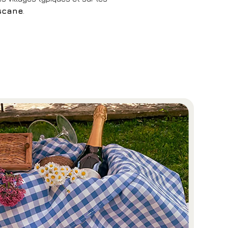
scane
.