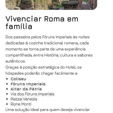
Vivenciar Roma em
família
Dos passeios pelos Fóruns Imperiais às noites
Hotéis
dedicadas à cozinha tradicional romana, cada
FH55 Hotels
momento se torna parte de uma experiência
compartilhada, entre História, cultura e sabores
Chegada
Partida
autênticos.
07
/
08
/
2026
08
/
08
/
2026
Graças à posição estratégica do Hotel, os
Quartos
Adultos
Crianças
hóspedes poderão chegar facilmente a:
Coliseu
1
2
0
Fóruns Imperiais
Código de Desconto
Altar da Pátria
Via dos Fóruns Imperiais
Piazza Venezia
Rione Monti
Uma solução ideal para quem deseja vivenciar
Reserve