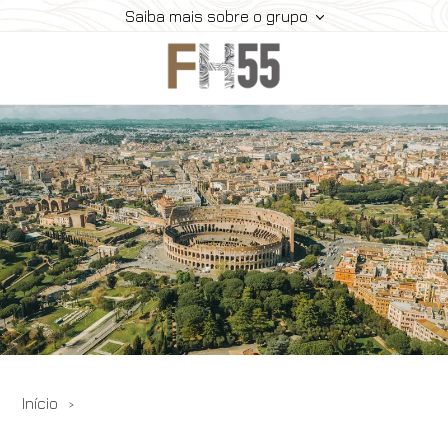
Saiba mais sobre o grupo
Home
História
Coleção
Meeting
Contatos
Ofertas
Reserve
Início