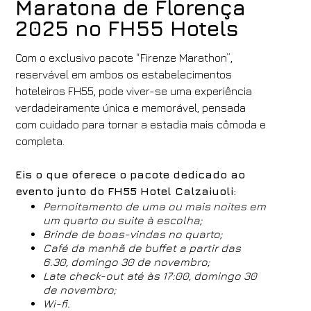
Maratona de Florença
2025 no FH55 Hotels
Com o exclusivo pacote “Firenze Marathon”,
reservável em ambos os estabelecimentos
hoteleiros FH55, pode viver-se uma experiência
verdadeiramente única e memorável, pensada
com cuidado para tornar a estadia mais cômoda e
Hotéis
completa.
FH55 Hotels
Chegada
Partida
Eis o que oferece o pacote dedicado ao
evento junto do FH55 Hotel Calzaiuoli:
05
/
08
/
2026
06
/
08
/
2026
Pernoitamento de uma ou mais noites em
Quartos
Adultos
Crianças
um quarto ou suite à escolha;
Brinde de boas-vindas no quarto;
1
2
0
Café da manhã de buffet a partir das
Código de Desconto
6.30, domingo 30 de novembro;
Late check-out até às 17:00, domingo 30
de novembro;
Wi-fi.