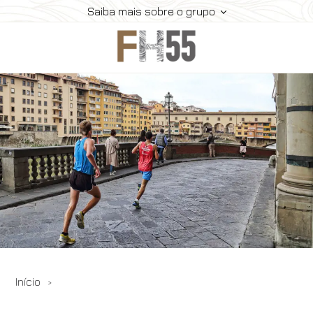
Saiba mais sobre o grupo
Home
História
Coleção
Meeting
Contatos
Ofertas
Reserve
Início