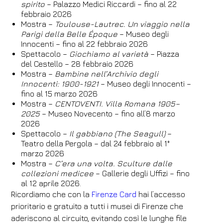
spirito
– Palazzo Medici Riccardi – fino al 22
Hotel
febbraio 2026
Mostra –
Toulouse-Lautrec. Un viaggio nella
FH55 Hotels
Parigi della Belle Époque
– Museo degli
Innocenti – fino al 22 febbraio 2026
Arrivo
Partenza
Spettacolo –
Giochiamo al varietà
– Piazza
07
/
08
/
2026
08
/
08
/
2026
del Cestello – 28 febbraio 2026
Mostra –
Bambine nell’Archivio degli
Camere
Adulti
Bambini
Innocenti: 1900-1921
– Museo degli Innocenti –
fino al 15 marzo 2026
1
2
0
Mostra –
CENTOVENTI. Villa Romana 1905–
Codice sconto
2025
– Museo Novecento – fino all’8 marzo
2026
Spettacolo –
Il gabbiano (The Seagull)
–
Teatro della Pergola – dal 24 febbraio al 1°
marzo 2026
Prenota
Mostra –
C’era una volta. Sculture dalle
collezioni medicee
– Gallerie degli Uffizi – fino
Modifica prenotazione
al 12 aprile 2026.
Ricordiamo che con la
Firenze Card
hai l’accesso
prioritario e gratuito a tutti i musei di Firenze che
aderiscono al circuito, evitando così le lunghe file