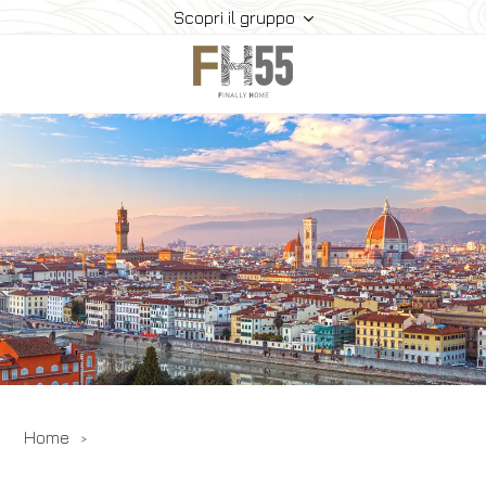
Scopri il gruppo
Home
Collection
Mice
FH55 Viprogram
FH55 Experience
Contatti
Offerte
News
Home
Prenota