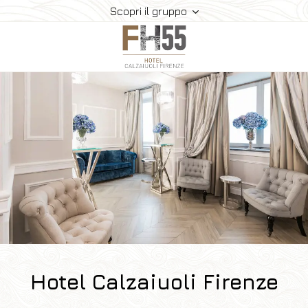
Scopri il gruppo
Hotel
Camere
Colazione
Dove Siamo
Gallery
Offerte
Prenota
Hotel Calzaiuoli Firenze