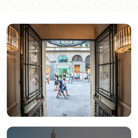
Hotel
Hotel Calzaiuoli
Arrivo
Partenza
09
/
08
/
2026
10
/
08
/
2026
Camere
Adulti
Bambini
1
2
0
Codice sconto
Prenota
Modifica prenotazione