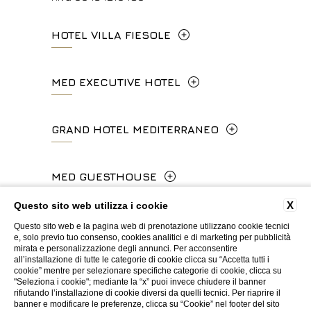
HOTEL VILLA FIESOLE
Via Frà Giovanni da Fiesole Detto
MED EXECUTIVE HOTEL
l'Angelico, 35, 50014 Fiesole Città
Metropolitana di Firenze, Italia
Lungarno del Tempio, 44 - 50121, Firenze
GRAND HOTEL MEDITERRANEO
+39 055 597252
+39 055 06 92 860
Lungarno del Tempio, 44 - 50121, Firenze
MED GUESTHOUSE
info.vf@fhhotelgroup.it
info.meh@fhhotelgroup.it
+39 055 660241
concierge.vf@fhhotelgroup.it
booking.meh@fhhotelgroup.it
X
Questo sito web utilizza i cookie
Via Cimabue, 6 - 50121 Firenze
booking.vf@fhhotelgroup.it
P.Iva 0043421 048 0
info.ghm@fhhotelgroup.it
Questo sito web e la pagina web di prenotazione utilizzano cookie tecnici
+39 055 0692847
e, solo previo tuo consenso, cookies analitici e di marketing per pubblicità
FAQ
Privacy
Cookie
Dati societari
Codici GDS
P.Iva 00434210480
booking.ghm@fhhotelgroup.it
mirata e personalizzazione degli annunci. Per acconsentire
all’installazione di tutte le categorie di cookie clicca su “Accetta tutti i
Lavora con noi
Contatti
Whistleblowing
Accessibilità
P.Iva 00434210480
cookie” mentre per selezionare specifiche categorie di cookie, clicca su
booking.mgh@fhhotelgroup.it
"Seleziona i cookie"; mediante la “x” puoi invece chiudere il banner
rifiutando l’installazione di cookie diversi da quelli tecnici. Per riaprire il
P.Iva 00434210480
banner e modificare le preferenze, clicca su “Cookie” nel footer del sito
WEBSITE BY BLASTNESS