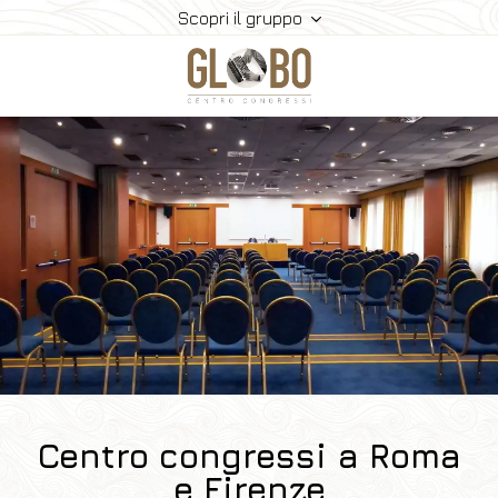
Scopri il gruppo
I Centri Congressi
Gli Hotel
Congressi
Gallery
Contatti
Centro congressi a Roma
e Firenze