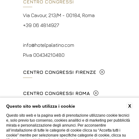
CENTRO CONGRESSI
Via Cavour, 213/M - 00184, Roma
+39 06 4814927
info@hotelpalatino.com
P.Iva 00434210480
CENTRO CONGRESSI FIRENZE
Lungarno del Tempio, 44 - 50121, Firenze
CENTRO CONGRESSI ROMA
+39 055 660241
X
Questo sito web utilizza i cookie
Via Cavour, 213/M - 00184, Roma
events.fi@fhotels55.com
Questo sito web e la pagina web di prenotazione utilizzano cookie tecnici
+39 06 4814927
e, solo previo tuo consenso, cookies analitici e di marketing per pubblicità
Privacy
Cookie
Dati societari
Contatti
P.Iva 00434210480
mirata e personalizzazione degli annunci. Per acconsentire
all’installazione di tutte le categorie di cookie clicca su “Accetta tutti i
Certificazioni ISO
Whistleblowing
Accessibilità
cookie” mentre per selezionare specifiche categorie di cookie, clicca su
mice@hotelpalatino.com