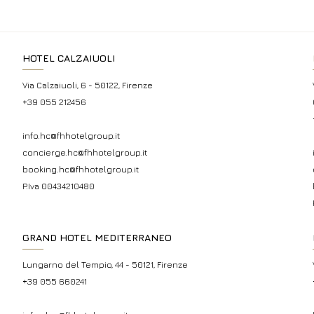
HOTEL CALZAIUOLI
Via Calzaiuoli, 6 - 50122, Firenze
+39 055 212456
info.hc@fhhotelgroup.it
concierge.hc@fhhotelgroup.it
booking.hc@fhhotelgroup.it
P.Iva 00434210480
GRAND HOTEL MEDITERRANEO
Lungarno del Tempio, 44 - 50121, Firenze
+39 055 660241