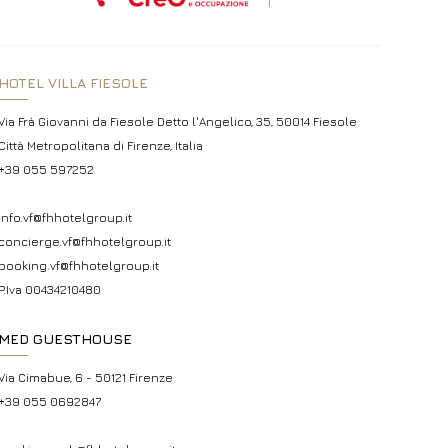
HOTEL VILLA FIESOLE
Via Frà Giovanni da Fiesole Detto l'Angelico, 35, 50014 Fiesole
Città Metropolitana di Firenze, Italia
+39 055 597252
info.vf@fhhotelgroup.it
concierge.vf@fhhotelgroup.it
booking.vf@fhhotelgroup.it
P.Iva 00434210480
MED GUESTHOUSE
Via Cimabue, 6 - 50121 Firenze
+39 055 0692847