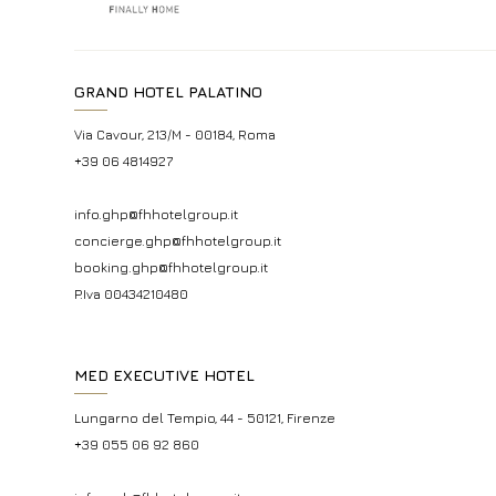
GRAND HOTEL PALATINO
Via Cavour, 213/M - 00184, Roma
+39 06 4814927
info.ghp@fhhotelgroup.it
concierge.ghp@fhhotelgroup.it
booking.ghp@fhhotelgroup.it
P.Iva 00434210480
MED EXECUTIVE HOTEL
Lungarno del Tempio, 44 - 50121, Firenze
+39 055 06 92 860