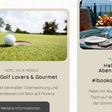
HOTEL VILLA FIESOLE
Halbpension mit
Abendessen auf der
Terrasse
#ibookonthehotelwebsite
Paket mit Abendessen und garantiertem
Tisch auf der Außenterrasse (während
der Sommermonate) und Frühstück
inbegriffen