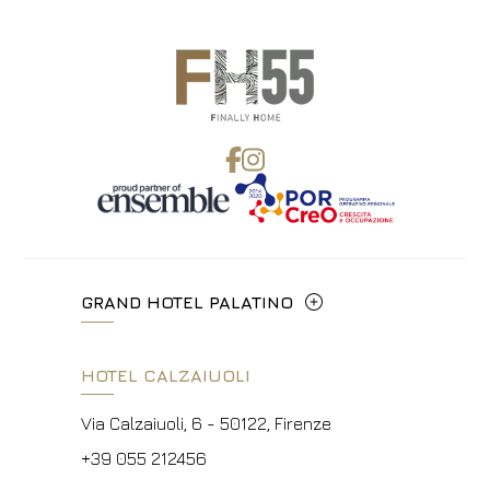
GRAND HOTEL PALATINO
Via Cavour, 213/M - 00184, Roma
HOTEL CALZAIUOLI
+39 06 4814927
Via Calzaiuoli, 6 - 50122, Firenze
info.ghp@fhhotelgroup.it
+39 055 212456