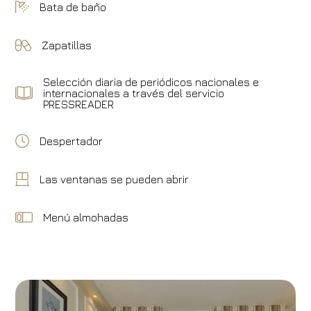
Bata de baño
Zapatillas
Selección diaria de periódicos nacionales e
internacionales a través del servicio
PRESSREADER
Despertador
Hotel
Hotel Calzaiuoli
Las ventanas se pueden abrir
Llegada
Salida
Menú almohadas
06
/
08
/
2026
07
/
08
/
2026
Habitaciones
Adultos
Niños
1
2
0
Código de descuento