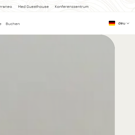
erraneo
Med Guesthouse
Konferenzzentrum
deu
e
Buchen