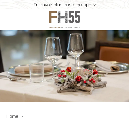
En savoir plus sur le groupe
Hôtel
Chambres
Suite
Restaurants Et Bar
Réunion
Comment Nous Rejoindre
Galerie
Offres
Home
Réservez