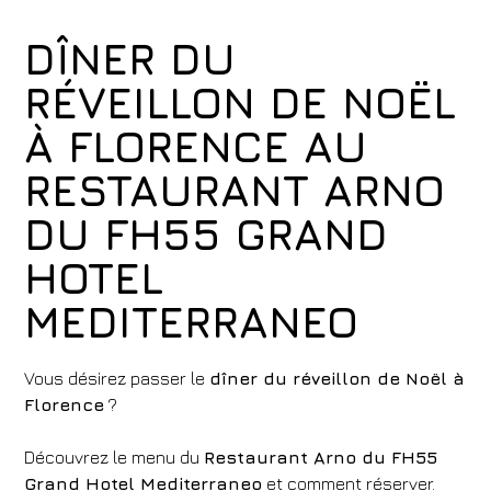
DÎNER DU
RÉVEILLON DE NOËL
À FLORENCE AU
RESTAURANT ARNO
DU FH55 GRAND
HOTEL
MEDITERRANEO
Vous désirez passer le
dîner du réveillon de Noël à
Florence
?
Découvrez le menu du
Restaurant Arno du FH55
Grand Hotel Mediterraneo
et comment réserver.