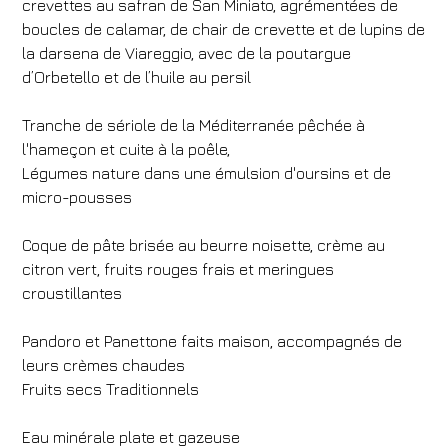
crevettes au safran de San Miniato, agrémentées de
boucles de calamar, de chair de crevette et de lupins de
la darsena de Viareggio, avec de la poutargue
d’Orbetello et de l’huile au persil
Tranche de sériole de la Méditerranée pêchée à
l'hameçon et cuite à la poêle,
Légumes nature dans une émulsion d'oursins et de
Hôtel
micro-pousses
Grand Hotel Mediterraneo
Coque de pâte brisée au beurre noisette, crème au
Arrivée
Départ
citron vert, fruits rouges frais et meringues
06
/
08
/
2026
07
/
08
/
2026
croustillantes
Chambres
Adultes
Enfants
Pandoro et Panettone faits maison, accompagnés de
1
2
0
leurs crèmes chaudes
Code de réduction
Fruits secs Traditionnels
Eau minérale plate et gazeuse