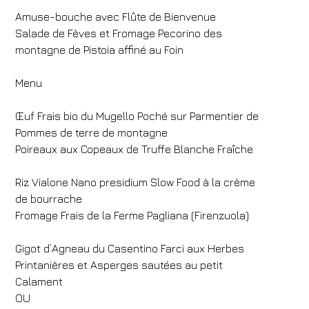
Amuse-bouche avec Flûte de Bienvenue
Salade de Fèves et Fromage Pecorino des
montagne de Pistoia affiné au Foin
Menu
Œuf Frais bio du Mugello Poché sur Parmentier de
Pommes de terre de montagne
Poireaux aux Copeaux de Truffe Blanche Fraîche
Riz Vialone Nano presidium Slow Food à la crème
de bourrache
Fromage Frais de la Ferme Pagliana (Firenzuola)
Hôtel
FH55 Hotels
Gigot d’Agneau du Casentino Farci aux Herbes
Arrivée
Départ
Printanières et Asperges sautées au petit
Calament
07
/
08
/
2026
08
/
08
/
2026
OU
Chambres
Adultes
Enfants