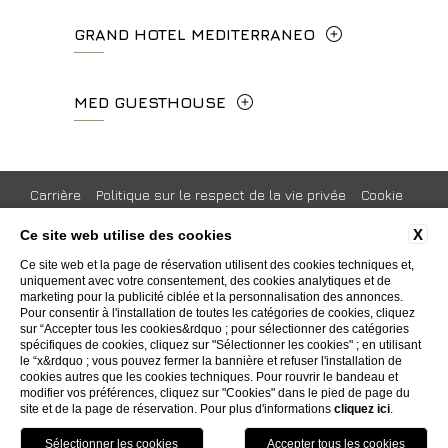
concierge.hc@fhhotelgroup.it
Metropolitana di Firenze, Italia
Lungarno del Tempio, 44 - 50121, Firenze
GRAND HOTEL MEDITERRANEO
booking.hc@fhhotelgroup.it
+39 055 597252
+39 055 06 92 860
P.Iva 00434210480
Lungarno del Tempio, 44 - 50121, Firenze
MED GUESTHOUSE
info.vf@fhhotelgroup.it
info.meh@fhhotelgroup.it
+39 055 660241
concierge.vf@fhhotelgroup.it
booking.meh@fhhotelgroup.it
Via Cimabue, 6 - 50121 Firenze
booking.vf@fhhotelgroup.it
P.Iva 0043421 048 0
info.ghm@fhhotelgroup.it
+39 055 0692847
Carrière
Politique sur le respect de la vie privée
Cookie
P.Iva 00434210480
booking.ghm@fhhotelgroup.it
Informations sur la société
Codes GDS
X
Ce site web utilise des cookies
P.Iva 00434210480
booking.mgh@fhhotelgroup.it
Engagement social
Pressroom
Certifications
Ce site web et la page de réservation utilisent des cookies techniques et,
P.Iva 00434210480
uniquement avec votre consentement, des cookies analytiques et de
Accessibility
marketing pour la publicité ciblée et la personnalisation des annonces.
Pour consentir à l'installation de toutes les catégories de cookies, cliquez
sur “Accepter tous les cookies&rdquo ; pour sélectionner des catégories
WEBSITE BY BLASTNESS
spécifiques de cookies, cliquez sur "Sélectionner les cookies" ; en utilisant
le “x&rdquo ; vous pouvez fermer la bannière et refuser l'installation de
cookies autres que les cookies techniques. Pour rouvrir le bandeau et
modifier vos préférences, cliquez sur "Cookies" dans le pied de page du
site et de la page de réservation. Pour plus d'informations
cliquez ici
.