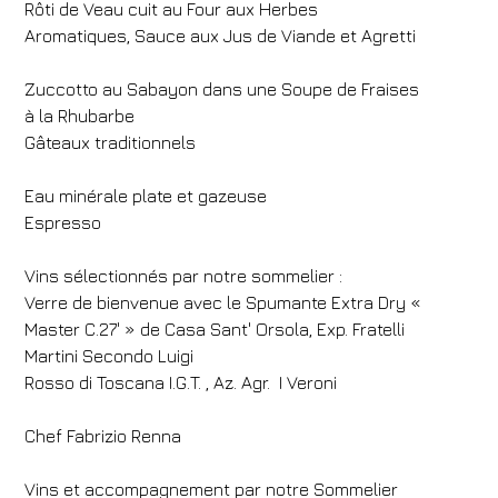
Rôti de Veau cuit au Four aux Herbes
Aromatiques, Sauce aux Jus de Viande et Agretti
1
2
0
Code de réduction
Zuccotto au Sabayon dans une Soupe de Fraises
à la Rhubarbe
Gâteaux traditionnels
Réserve
Eau minérale plate et gazeuse
Modifier une réservation
Espresso
Vins sélectionnés par notre sommelier :
Verre de bienvenue avec le Spumante Extra Dry «
Master C.27' » de Casa Sant' Orsola, Exp. Fratelli
Martini Secondo Luigi
Rosso di Toscana I.G.T. , Az. Agr. I Veroni
Chef Fabrizio Renna
Vins et accompagnement par notre Sommelier