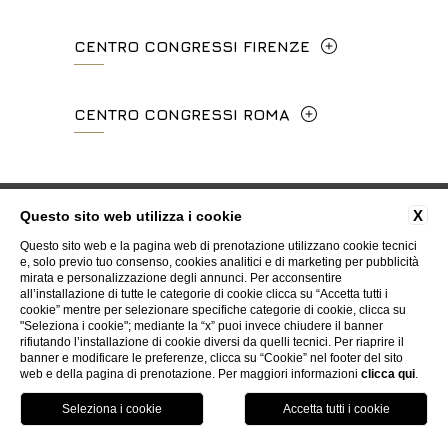
CENTRO CONGRESSI FIRENZE
Lungarno del Tempio, 44 - 50121, Firenze
CENTRO CONGRESSI ROMA
+39 055 660241
Via Cavour, 213/M - 00184, Roma
events.fi@fhotels55.com
+39 06 4814927
Privacy
Cookie
Dati societari
Contatti
X
Questo sito web utilizza i cookie
P.Iva 00434210480
Certificazioni ISO
Whistleblowing
Accessibilità
Questo sito web e la pagina web di prenotazione utilizzano cookie tecnici
mice@hotelpalatino.com
e, solo previo tuo consenso, cookies analitici e di marketing per pubblicità
mirata e personalizzazione degli annunci. Per acconsentire
P.Iva 00434210480
all’installazione di tutte le categorie di cookie clicca su “Accetta tutti i
WEBSITE BY BLASTNESS
cookie” mentre per selezionare specifiche categorie di cookie, clicca su
"Seleziona i cookie"; mediante la “x” puoi invece chiudere il banner
rifiutando l’installazione di cookie diversi da quelli tecnici. Per riaprire il
banner e modificare le preferenze, clicca su “Cookie” nel footer del sito
web e della pagina di prenotazione. Per maggiori informazioni
clicca qui
.