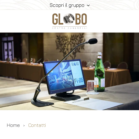
Scopri il gruppo
I Centri Congressi
Gli Hotel
Congressi
Gallery
Contatti
Home
Contatti