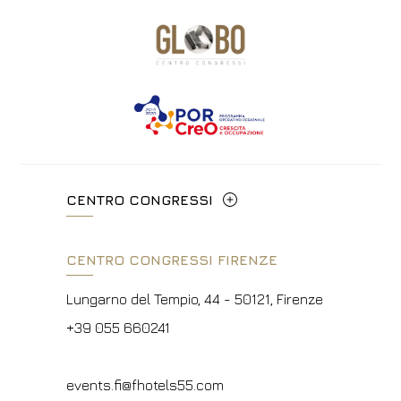
CENTRO CONGRESSI
Via Cavour, 213/M - 00184, Roma
CENTRO CONGRESSI FIRENZE
+39 06 4814927
Lungarno del Tempio, 44 - 50121, Firenze
info@hotelpalatino.com
+39 055 660241
P.Iva 00434210480
events.fi@fhotels55.com