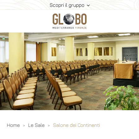
Scopri il gruppo
Home
Meeting & Eventi
Le Sale
Ristorazione
Camere
Gallery
Contatti
Home
Le Sale
Salone dei Continenti