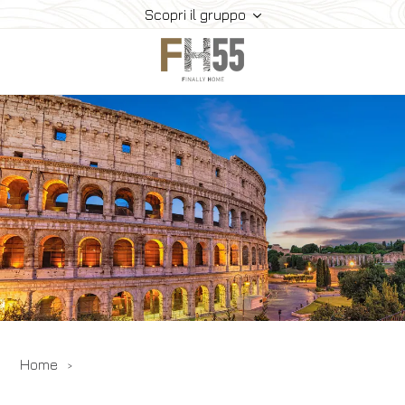
Scopri il gruppo
Home
Collection
Mice
FH55 Viprogram
FH55 Experience
Contatti
Offerte
News
Home
Prenota