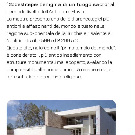
“
Göbeklitepe: L’enigma di un luogo sacro
”
al
1
2
0
secondo livello dell’Anfiteatro Flavio.
Codice sconto
La mostra presenta uno dei siti archeologici più
antichi e affascinanti del mondo, situato nella
regione sud-orientale della Turchia e risalente al
Neolitico tra il 9.500 e l'8.200 a.C.
Prenota
Questo sito, noto come il "primo tempio del mondo",
è considerato il più antico insediamento con
Modifica prenotazione
strutture monumentali mai scoperto, svelando la
complessità delle prime comunità umane e delle
loro sofisticate credenze religiose.