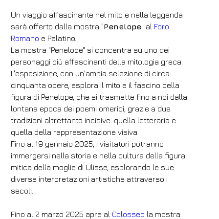
Un viaggio affascinante nel mito e nella leggenda
sarà offerto dalla mostra "
Penelope
" al
Foro
Romano
e Palatino.
La mostra "Penelope" si concentra su uno dei
personaggi più affascinanti della mitologia greca.
L'esposizione, con un'ampia selezione di circa
cinquanta opere, esplora il mito e il fascino della
figura di Penelope, che si trasmette fino a noi dalla
lontana epoca dei poemi omerici, grazie a due
tradizioni altrettanto incisive: quella letteraria e
quella della rappresentazione visiva.
Fino al 19 gennaio 2025, i visitatori potranno
Hotel
immergersi nella storia e nella cultura della figura
FH55 Hotels
mitica della moglie di Ulisse, esplorando le sue
Arrivo
Partenza
diverse interpretazioni artistiche attraverso i
secoli.
06
/
08
/
2026
07
/
08
/
2026
Camere
Adulti
Bambini
Fino al 2 marzo 2025 apre al
Colosseo
la mostra