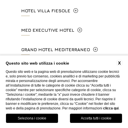
Via Calzaiuoli, 6 - 50122, Firenze
HOTEL VILLA FIESOLE
info.ghp@fhhotelgroup.it
+39 055 212456
concierge.ghp@fhhotelgroup.it
Via Frà Giovanni da Fiesole Detto
MED EXECUTIVE HOTEL
booking.ghp@fhhotelgroup.it
info.hc@fhhotelgroup.it
l'Angelico, 35, 50014 Fiesole Città
P.Iva 00434210480
concierge.hc@fhhotelgroup.it
Metropolitana di Firenze, Italia
Lungarno del Tempio, 44 - 50121, Firenze
GRAND HOTEL MEDITERRANEO
booking.hc@fhhotelgroup.it
+39 055 597252
+39 055 06 92 860
P.Iva 00434210480
Lungarno del Tempio, 44 - 50121, Firenze
X
Questo sito web utilizza i cookie
MED GUESTHOUSE
info.vf@fhhotelgroup.it
info.meh@fhhotelgroup.it
+39 055 660241
Questo sito web e la pagina web di prenotazione utilizzano cookie tecnici
e, solo previo tuo consenso, cookies analitici e di marketing per pubblicità
concierge.vf@fhhotelgroup.it
booking.meh@fhhotelgroup.it
mirata e personalizzazione degli annunci. Per acconsentire
Via Cimabue, 6 - 50121 Firenze
all’installazione di tutte le categorie di cookie clicca su “Accetta tutti i
booking.vf@fhhotelgroup.it
P.Iva 0043421 048 0
info.ghm@fhhotelgroup.it
cookie” mentre per selezionare specifiche categorie di cookie, clicca su
+39 055 0692847
"Seleziona i cookie"; mediante la “x” puoi invece chiudere il banner
P.Iva 00434210480
booking.ghm@fhhotelgroup.it
rifiutando l’installazione di cookie diversi da quelli tecnici. Per riaprire il
banner e modificare le preferenze, clicca su “Cookie” nel footer del sito
WEBSITE BY BLASTNESS
P.Iva 00434210480
web e della pagina di prenotazione. Per maggiori informazioni
clicca qui
.
booking.mgh@fhhotelgroup.it
P.Iva 00434210480
Prenota