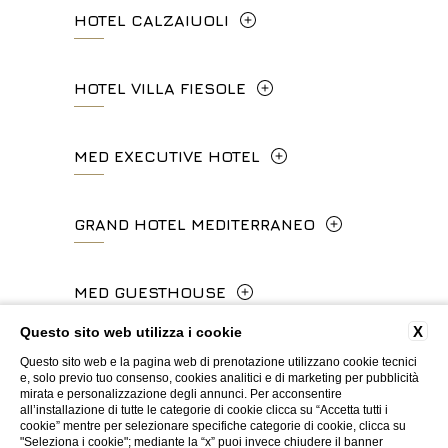
HOTEL CALZAIUOLI
+39 06 4814927
Via Calzaiuoli, 6 - 50122, Firenze
HOTEL VILLA FIESOLE
info.ghp@fhhotelgroup.it
+39 055 212456
concierge.ghp@fhhotelgroup.it
Via Frà Giovanni da Fiesole Detto
MED EXECUTIVE HOTEL
booking.ghp@fhhotelgroup.it
info.hc@fhhotelgroup.it
l'Angelico, 35, 50014 Fiesole Città
P.Iva 00434210480
concierge.hc@fhhotelgroup.it
Metropolitana di Firenze, Italia
Lungarno del Tempio, 44 - 50121, Firenze
GRAND HOTEL MEDITERRANEO
booking.hc@fhhotelgroup.it
+39 055 597252
+39 055 06 92 860
P.Iva 00434210480
Lungarno del Tempio, 44 - 50121, Firenze
MED GUESTHOUSE
info.vf@fhhotelgroup.it
info.meh@fhhotelgroup.it
+39 055 660241
concierge.vf@fhhotelgroup.it
booking.meh@fhhotelgroup.it
X
Questo sito web utilizza i cookie
Via Cimabue, 6 - 50121 Firenze
booking.vf@fhhotelgroup.it
P.Iva 0043421 048 0
Questo sito web e la pagina web di prenotazione utilizzano cookie tecnici
info.ghm@fhhotelgroup.it
+39 055 0692847
e, solo previo tuo consenso, cookies analitici e di marketing per pubblicità
P.Iva 00434210480
mirata e personalizzazione degli annunci. Per acconsentire
booking.ghm@fhhotelgroup.it
all’installazione di tutte le categorie di cookie clicca su “Accetta tutti i
WEBSITE BY BLASTNESS
cookie” mentre per selezionare specifiche categorie di cookie, clicca su
P.Iva 00434210480
booking.mgh@fhhotelgroup.it
"Seleziona i cookie"; mediante la “x” puoi invece chiudere il banner