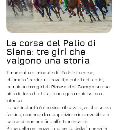
Hotel
La corsa del Palio di
FH55 Hotels
Siena: tre giri che
Arrivo
Partenza
valgono una storia
07
/
08
/
2026
08
/
08
/
2026
Il momento culminante del Palio è la corsa,
Camere
Adulti
Bambini
chiamata “carriera”. I cavalli, montati dai fantini,
compiono
tre giri di Piazza del Campo
su una
1
2
0
pista in terra battuta, in una gara rapidissima e
Codice sconto
intensa.
La particolarità è che vince il cavallo, anche senza
fantino, rendendo la competizione imprevedibile e
carica di tensione fino all’ultimo istante.
Prenota
Prima della partenza, il momento della “mossa” è