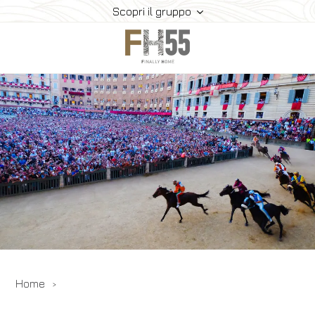
Scopri il gruppo
Home
Collection
Mice
FH55 Viprogram
FH55 Experience
Contatti
Offerte
News
Home
Prenota