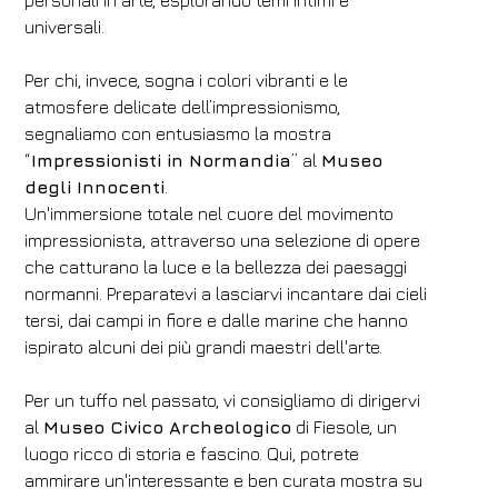
personali in arte, esplorando temi intimi e
universali.
Per chi, invece, sogna i colori vibranti e le
atmosfere delicate dell’impressionismo,
segnaliamo con entusiasmo la mostra
“
Impressionisti in Normandia
” al
Museo
degli Innocenti
.
Un'immersione totale nel cuore del movimento
impressionista, attraverso una selezione di opere
che catturano la luce e la bellezza dei paesaggi
normanni. Preparatevi a lasciarvi incantare dai cieli
tersi, dai campi in fiore e dalle marine che hanno
ispirato alcuni dei più grandi maestri dell'arte.
Per un tuffo nel passato, vi consigliamo di dirigervi
al
Museo Civico Archeologico
di Fiesole, un
luogo ricco di storia e fascino. Qui, potrete
ammirare un'interessante e ben curata mostra su