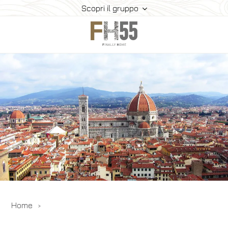
Scopri il gruppo
Home
Collection
Mice
FH55 Viprogram
FH55 Experience
Contatti
Offerte
News
Home
Prenota