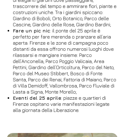
di eleganti giardini dove passeggiare,
trascorrere del tempo e ammirare fiori, piante e
costruzioni uniche. Tra i giardini spiccano:
Prenota
Giardino di Boboli, Orto Botanico, Parco delle
Cascine, Giardino delle Rose, Giardino Bardini;
Modifica prenotazione
Fare un pic nic
: il ponte del 25 aprile è
perfetto per fare merenda o pranzare all’aria
aperta. Firenze e le zone di campagna poco
distanti da essa offrono numerosi luoghi dove
rilassarsi e mangiare insieme: Parco
dell’Anconella, Parco Poggio Valicaia, Area
Pettini, Giardino dell’Orticoltura, Parco del Neto,
Parco del Museo Stibbert, Bosco di Fonte
Santa, Parco dei Renai, Fattoria di Maiano, Parco
di Villa Demidoff, Vallombrosa, Parco Fluviale di
Lasta a Signa, Monte Morello;
Eventi del 25 aprile
: piazze e quartieri di
Firenze ospitano varie manifestazioni legate
alla giornata della Liberazione.