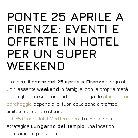
PONTE 25 APRILE A
FIRENZE: EVENTI E
OFFERTE IN HOTEL
PER UN SUPER
WEEKEND
Trascorri il
ponte del 25 aprile a Firenze
e regalati
un rilassante
weekend
in famiglia, con la propria metà
o con gli amici soggiornando in un elegante
albergo con
parcheggio
, appena al di fuori della zona a traffico
limitato del centro storico.
L’
FH55 Grand Hotel Mediterraneo
ti aspetta nella
strategica
Lungarno del Tempio
, una location
ottimamente posizionata.