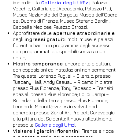
imperdibili la
Galleria degli Uffizi
, Palazzo
Vecchio, Galleria dell’Accademia, Palazzo Pitti,
Museo Nazionale del Bargello, Museo dell’Opera
del Duomo di Firenze, Museo Stefano Bardini,
Cappelle Medicee, Palazzo Strozzi;
Approfittare delle
aperture straordinarie
e
degli
ingressi gratuiti
: molti musei e palazzi
fiorentini hanno in programma degli accessi
non programmati e disponibili senza alcun
costo;
Hotel
Mostre temporanee
: ancora arte e cultura
con esposizioni ed installazioni non permanenti.
FH55 Hotels
Tra queste: Lorenzo Puglisi – Silenzio, presso
Tuscany Hall; Andy Ceausu – Ricamo in pietra
Arrivo
Partenza
presso Plus Florenze; Tony Tedesco – Transiti
spaziali presso Plus Florence; Loi di Campi –
06
/
08
/
2026
07
/
08
/
2026
Schedario della Terra presso Plus Florence;
Camere
Adulti
Bambini
Leonardo Meoni Reveries in velvet and
concrete presso Zerial Art Project; Caravaggio
1
2
0
e la pittura del Seicento: il nuovo allestimento
Codice sconto
presso la
Galleria degli Uffizi
;
Visitare i giardini fiorentini
: Firenze è ricca