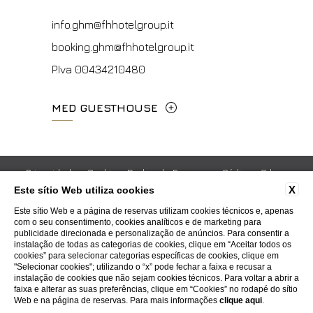
booking.meh@fhhotelgroup.it
booking.vf@fhhotelgroup.it
P.Iva 0043421 048 0
info.ghm@fhhotelgroup.it
P.Iva 00434210480
booking.ghm@fhhotelgroup.it
P.Iva 00434210480
MED GUESTHOUSE
Via Cimabue, 6 - 50121 Firenze
+39 055 0692847
Privacidade
Cookie
Dados da Empresa
Códigos Gds
X
Este sítio Web utiliza cookies
Trabalhe Connosco
Contatos
Whistleblowing
booking.mgh@fhhotelgroup.it
Este sítio Web e a página de reservas utilizam cookies técnicos e, apenas
Accessibility
com o seu consentimento, cookies analíticos e de marketing para
P.Iva 00434210480
publicidade direcionada e personalização de anúncios. Para consentir a
instalação de todas as categorias de cookies, clique em “Aceitar todos os
WEBSITE BY BLASTNESS
cookies” para selecionar categorias específicas de cookies, clique em
"Selecionar cookies"; utilizando o “x” pode fechar a faixa e recusar a
instalação de cookies que não sejam cookies técnicos. Para voltar a abrir a
faixa e alterar as suas preferências, clique em “Cookies” no rodapé do sítio
Web e na página de reservas. Para mais informações
clique aqui
.