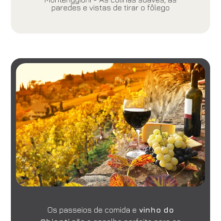
paredes e vistas de tirar o fôlego
Hotéis
Grand Hotel Mediterraneo
Chegada
Partida
06
/
08
/
2026
07
/
08
/
2026
Quartos
Adultos
Crianças
1
2
0
Código de Desconto
Reserve
Os passeios de comida e
vinho do
Alterar / cancelar reserva