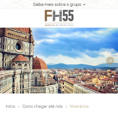
Saiba mais sobre o grupo
Hotel
Quartos
Suite
Restaurante E Bar
Reuniões
Como Chegar Até Nós
Galeria
Ofertas
Início
Como chegar até nós
Itinerários
Reserve