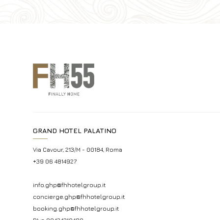
GRAND HOTEL PALATINO
Via Cavour, 213/M - 00184, Roma
+39 06 4814927
info.ghp@fhhotelgroup.it
concierge.ghp@fhhotelgroup.it
booking.ghp@fhhotelgroup.it