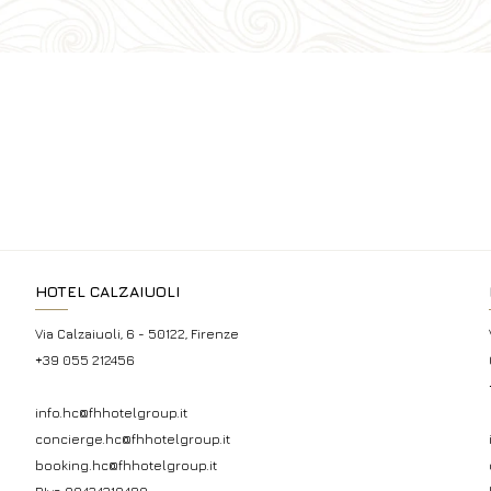
HOTEL CALZAIUOLI
Via Calzaiuoli, 6 - 50122, Firenze
+39 055 212456
info.hc@fhhotelgroup.it
concierge.hc@fhhotelgroup.it
booking.hc@fhhotelgroup.it