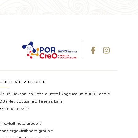
HOTEL VILLA FIESOLE
Via Frà Giovanni da Fiesole Detto l'Angelico, 35, 50014 Fiesole
Città Metropolitana di Firenze, Italia
+39 055 597252
info.vf@fhhotelgroup.it
concierge.vf@fhhotelgroup.it