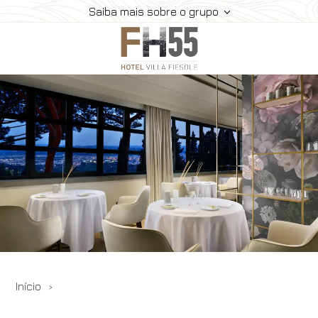
Saiba mais sobre o grupo
Hotel
Quartos
Restaurante
Eventos
Experiências
Onde Estamos
Galeria
Ofertas
Início
Reserve