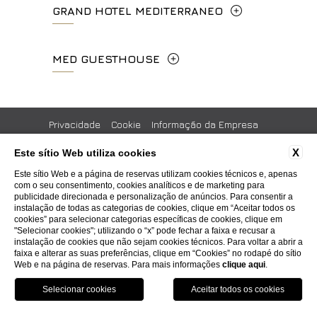
GRAND HOTEL MEDITERRANEO
+39 055 06 92 860
Lungarno del Tempio, 44 - 50121, Firenze
MED GUESTHOUSE
info.meh@fhhotelgroup.it
+39 055 660241
booking.meh@fhhotelgroup.it
Via Cimabue, 6 - 50121 Firenze
P.Iva 0043421 048 0
info.ghm@fhhotelgroup.it
+39 055 0692847
Privacidade
Cookie
Informação da Empresa
booking.ghm@fhhotelgroup.it
Códigos Gds
Comentários
Trabalhe Connosco
Contatos
X
Este sítio Web utiliza cookies
P.Iva 00434210480
booking.mgh@fhhotelgroup.it
Whistleblowing
Accessibility
Este sítio Web e a página de reservas utilizam cookies técnicos e, apenas
P.Iva 00434210480
com o seu consentimento, cookies analíticos e de marketing para
publicidade direcionada e personalização de anúncios. Para consentir a
instalação de todas as categorias de cookies, clique em “Aceitar todos os
WEBSITE BY BLASTNESS
cookies” para selecionar categorias específicas de cookies, clique em
"Selecionar cookies"; utilizando o “x” pode fechar a faixa e recusar a
instalação de cookies que não sejam cookies técnicos. Para voltar a abrir a
faixa e alterar as suas preferências, clique em “Cookies” no rodapé do sítio
Web e na página de reservas. Para mais informações
clique aqui
.
Reserve