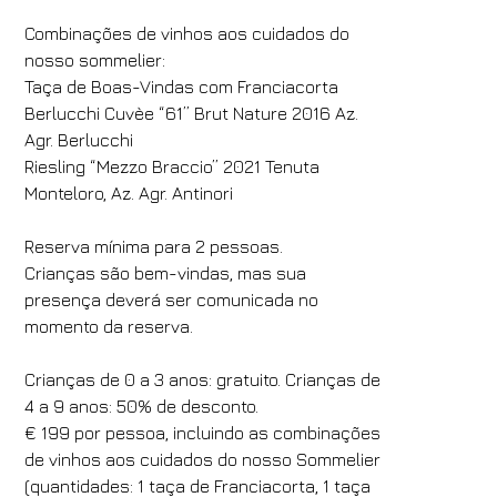
Combinações de vinhos aos cuidados do
nosso sommelier:
Hotéis
Taça de Boas-Vindas com Franciacorta
Berlucchi Cuvèe “61” Brut Nature 2016 Az.
Hotel Villa Fiesole
Agr. Berlucchi
Chegada
Partida
Riesling “Mezzo Braccio” 2021 Tenuta
Monteloro, Az. Agr. Antinori
07
/
08
/
2026
08
/
08
/
2026
Quartos
Adultos
Crianças
Reserva mínima para 2 pessoas.
1
2
0
Crianças são bem-vindas, mas sua
Código de Desconto
presença deverá ser comunicada no
momento da reserva.
Crianças de 0 a 3 anos: gratuito. Crianças de
Reserve
4 a 9 anos: 50% de desconto.
€ 199 por pessoa, incluindo as combinações
Alterar / cancelar reserva
de vinhos aos cuidados do nosso Sommelier
(quantidades: 1 taça de Franciacorta, 1 taça