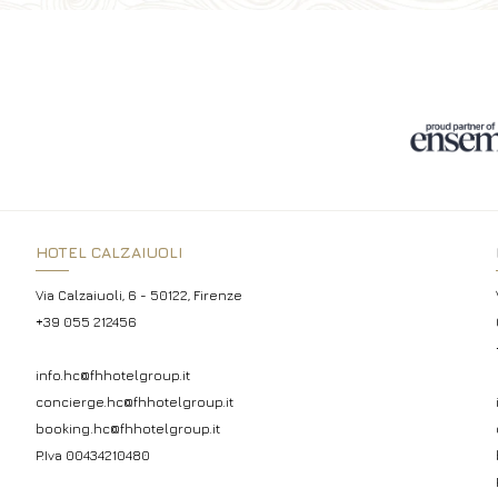
HOTEL CALZAIUOLI
Via Calzaiuoli, 6 - 50122, Firenze
+39 055 212456
info.hc@fhhotelgroup.it
concierge.hc@fhhotelgroup.it
booking.hc@fhhotelgroup.it
P.Iva 00434210480