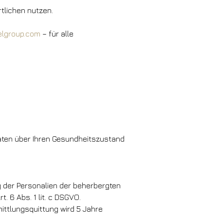
tlichen nutzen.
elgroup.com
– für alle
aten über Ihren Gesundheitszustand
ung der Personalien der beherbergten
 6 Abs. 1 lit. c DSGVO.
ittlungsquittung wird 5 Jahre