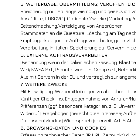
5. WEITERGABE, ÜBERMITTLUNG, VERÖFFENTLI
Speicherung nur so lange wie nötig und gesetzlich 
Abs. 1 lit. c, f DSGVO). Optionale Zwecke (Marketing/
Geltendmachung/Verteidigung von Ansprüchen.
Stammdaten an die Questura: Löschung am Tag nach
Empfängerkategorien: Auftragsverarbeiter, gesetzlich 
Verarbeitung in Italien; Speicherung auf Servern in de
6. EXTERNE AUFTRAGSVERARBEITER
(Benennung wie in der italienischen Fassung: Blastness 
WiFi/INWYA S.r.l., Prenota-web – E-Group s.r.l., Netpa
Alle mit Servern in der EU und vertraglich zur angem
7. WEITERE ZWECKE
Mit Einwilligung: Werbemitteilungen zu ähnlichen Di
künftiger Check-ins; Entgegennahme von Anrufen/Nac
Präferenzen (ggf. besondere Kategorien, z. B. Unvert
Widerruf); Fragebögen (berechtigtes Interesse; Aufbe
Datenschutzkodex (Widerspruch jederzeit; Art. 6 Abs. 1
8. BROWSING-DATEN UND COOKIES
Erfassung technischer Daten (IP, URL, Zeitpunkt) dur