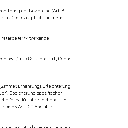
endigung der Beziehung (Art. 6
ur bei Gesetzespflicht oder zur
 Mitarbeiter/Mitwirkende.
sblow.it/True Solutions S.r.l., Oscar
(Zimmer, Ernährung); Erleichterung
er); Speicherung spezifischer
lte (max. 10 Jahre, vorbehaltlich
gemäß Art. 130 Abs. 4 ital.
unktionskontrollzwecken. Details in