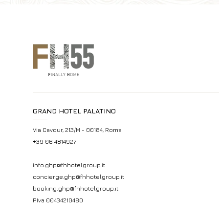
GRAND HOTEL PALATINO
Via Cavour, 213/M - 00184, Roma
+39 06 4814927
info.ghp@fhhotelgroup.it
concierge.ghp@fhhotelgroup.it
booking.ghp@fhhotelgroup.it
P.Iva 00434210480