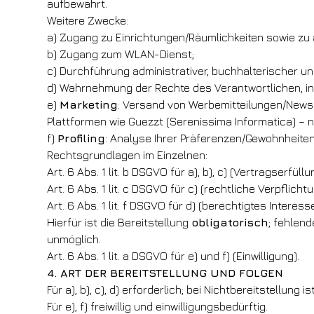
aufbewahrt.
Weitere Zwecke:
a) Zugang zu Einrichtungen/Räumlichkeiten sowie zu
b) Zugang zum WLAN-Dienst;
c) Durchführung administrativer, buchhalterischer u
d) Wahrnehmung der Rechte des Verantwortlichen, i
e)
Marketing
: Versand von Werbemitteilungen/Newsl
Plattformen wie Guezzt (Serenissima Informatica) – nur 
f)
Profiling
: Analyse Ihrer Präferenzen/Gewohnheiten
Rechtsgrundlagen im Einzelnen:
Art. 6 Abs. 1 lit. b DSGVO für a), b), c) (Vertragserfüllu
Art. 6 Abs. 1 lit. c DSGVO für c) (rechtliche Verpflichtu
Art. 6 Abs. 1 lit. f DSGVO für d) (berechtigtes Intere
Hierfür ist die Bereitstellung
obligatorisch
; fehlen
unmöglich.
Art. 6 Abs. 1 lit. a DSGVO für e) und f) (Einwilligung).
4. ART DER BEREITSTELLUNG UND FOLGEN
Für a), b), c), d) erforderlich; bei Nichtbereitstellun
Für e), f) freiwillig und einwilligungsbedürftig.