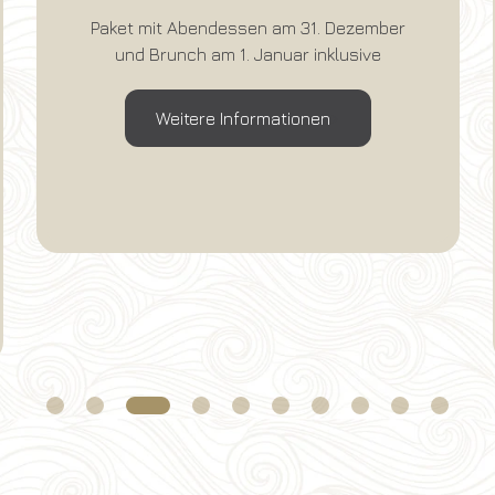
Breakfast included - Reserve in
advance and save money - free
cancellation until 14 days before the
arrival!
Weitere Informationen