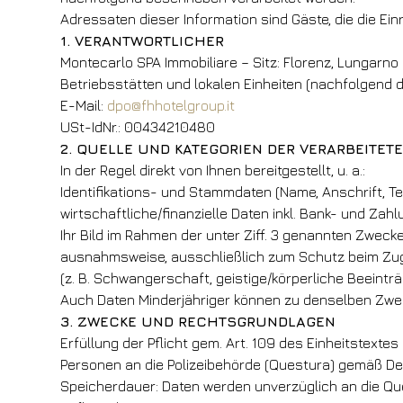
Adressaten dieser Information sind Gäste, die die E
1. VERANTWORTLICHER
Montecarlo SPA Immobiliare – Sitz: Florenz, Lungarno
Betriebsstätten und lokalen Einheiten (nachfolgend di
E-Mail:
dpo@fhhotelgroup.it
USt-IdNr.: 00434210480
2. QUELLE UND KATEGORIEN DER VERARBEITET
In der Regel direkt von Ihnen bereitgestellt, u. a.:
Identifikations- und Stammdaten (Name, Anschrift, Tel
wirtschaftliche/finanzielle Daten inkl. Bank- und Zah
Ihr Bild im Rahmen der unter Ziff. 3 genannten Zwecke
ausnahmsweise, ausschließlich zum Schutz beim Zug
(z. B. Schwangerschaft, geistige/körperliche Beeinträ
Auch Daten Minderjähriger können zu denselben Zwe
3. ZWECKE UND RECHTSGRUNDLAGEN
Erfüllung der Pflicht gem. Art. 109 des Einheitstextes
Personen an die Polizeibehörde (Questura) gemäß Dekr
Speicherdauer: Daten werden unverzüglich an die Que