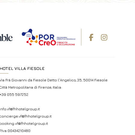
HOTEL VILLA FIESOLE
Via Frà Giovanni da Fiesole Detto l'Angelico, 35, 50014 Fiesole
Città Metropolitana di Firenze, Italia
+39 055 597252
info.vf@fhhotelgroup.it
concierge.vf@fhhotelgroup.it
booking.vf@fhhotelgroup.it
P.Iva 00434210480