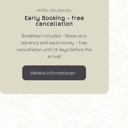
HOTEL CALZAIUOLI
Silvesterpaket mit
Abendessen und Brunch
Paket mit Abendessen am 31. Dezember
und Brunch am 1. Januar inklusive
Weitere Informationen