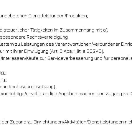
 angebotenen Dienstleistungen/Produkten;
nd steuerlicher Tätigkeiten im Zusammenhang mit a);
nsbesondere Rechtsverteidigung;
ettern zu Leistungen des Verantwortlichen/verbundener Einric
mit Ihrer Einwilligung (Art. 6 Abs. 1 lit. a DSGVO);
/Interessen/Käufe zur Serviceverbesserung und für personalisi
ng);
ng);
sse an Rechtsdurchsetzung).
de/unrichtige/unvollständige Angaben machen den Zugang zu D
g ist der Zugang zu Einrichtungen/Aktivitäten/Dienstleistungen nic