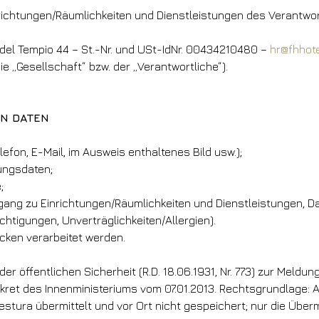
inrichtungen/Räumlichkeiten und Dienstleistungen des Verantwor
 del Tempio 44 – St.-Nr. und USt-IdNr. 00434210480 –
hr@fhhot
e „Gesellschaft“ bzw. der „Verantwortliche“).
EN DATEN
efon, E-Mail, im Ausweis enthaltenes Bild usw.);
lungsdaten;
;
ang zu Einrichtungen/Räumlichkeiten und Dienstleistungen, D
chtigungen, Unverträglichkeiten/Allergien).
cken verarbeitet werden.
 der öffentlichen Sicherheit (R.D. 18.06.1931, Nr. 773) zur Meld
et des Innenministeriums vom 07.01.2013. Rechtsgrundlage: Art.
stura übermittelt und vor Ort nicht gespeichert; nur die Überm