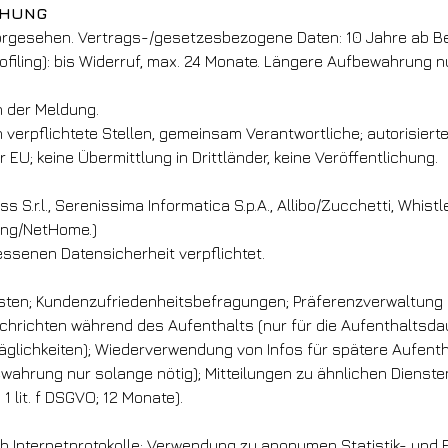
CHUNG
vorgesehen. Vertrags-/gesetzesbezogene Daten: 10 Jahre ab Be
Profiling): bis Widerruf, max. 24 Monate. Längere Aufbewahrung n
 der Meldung.
verpflichtete Stellen, gemeinsam Verantwortliche; autorisierte
r EU; keine Übermittlung in Drittländer, keine Veröffentlichung.
S.r.l., Serenissima Informatica S.p.A., Allibo/Zucchetti, Whistle
rking/NetHome.)
essenen Datensicherheit verpflichtet.
ensten; Kundenzufriedenheitsbefragungen; Präferenzverwaltung 
hrichten während des Aufenthalts (nur für die Aufenthaltsdau
räglichkeiten); Wiederverwendung von Infos für spätere Aufentha
wahrung nur solange nötig); Mitteilungen zu ähnlichen Diensten 
 lit. f DSGVO; 12 Monate).
ch Internetprotokolle; Verwendung zu anonymen Statistik- und F