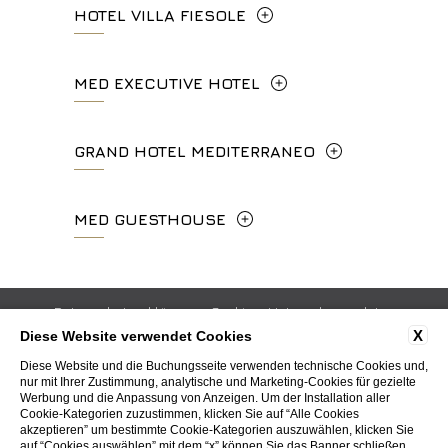
HOTEL VILLA FIESOLE
Via Frà Giovanni da Fiesole Detto
MED EXECUTIVE HOTEL
l'Angelico, 35, 50014 Fiesole Città
Metropolitana di Firenze, Italia
Lungarno del Tempio, 44 - 50121, Firenze
GRAND HOTEL MEDITERRANEO
+39 055 597252
+39 055 06 92 860
Lungarno del Tempio, 44 - 50121, Firenze
MED GUESTHOUSE
info.vf@fhhotelgroup.it
info.meh@fhhotelgroup.it
+39 055 660241
concierge.vf@fhhotelgroup.it
booking.meh@fhhotelgroup.it
Via Cimabue, 6 - 50121 Firenze
booking.vf@fhhotelgroup.it
P.Iva 0043421 048 0
info.ghm@fhhotelgroup.it
+39 055 0692847
Datenschutzerklärung
Cookie
Unternehmersdaten
P.Iva 00434210480
booking.ghm@fhhotelgroup.it
X
Diese Website verwendet Cookies
GDS-Codes
Arbeiten Sie mit uns
Kontakte
P.Iva 00434210480
booking.mgh@fhhotelgroup.it
Diese Website und die Buchungsseite verwenden technische Cookies und,
Whistleblowing
Accessibility
nur mit Ihrer Zustimmung, analytische und Marketing-Cookies für gezielte
P.Iva 00434210480
Werbung und die Anpassung von Anzeigen. Um der Installation aller
Cookie-Kategorien zuzustimmen, klicken Sie auf “Alle Cookies
akzeptieren” um bestimmte Cookie-Kategorien auszuwählen, klicken Sie
WEBSITE BY BLASTNESS
auf “Cookies auswählen” mit dem “x” können Sie das Banner schließen