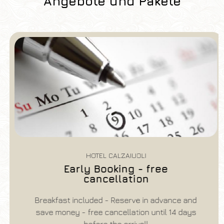
Angebote und Pakete
HOTEL CALZAIUOLI
Early Booking - free
cancellation
Hotel
Hotel Calzaiuoli
Breakfast included - Reserve in advance and
save money - free cancellation until 14 days
Ankunft
Abreise