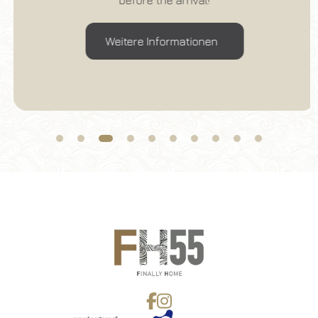
before the arrival!
06
/
08
/
2026
07
/
08
/
2026
Zimmer
Erwachsene
Kinder
Weitere Informationen
1
2
0
Rabatt-Code
Buchen Sie
Reservierung ändern