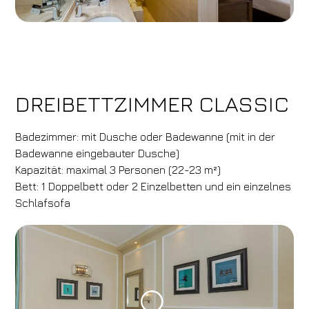
DREIBETTZIMMER CLASSIC
Badezimmer: mit Dusche oder Badewanne (mit in der
Badewanne eingebauter Dusche)
Kapazität: maximal 3 Personen (22-23 m²)
Hotel
Bett: 1 Doppelbett oder 2 Einzelbetten und ein einzelnes
Hotel Calzaiuoli
Schlafsofa
Ankunft
Abreise
08
/
08
/
2026
09
/
08
/
2026
Zimmer
Erwachsene
Kinder
1
2
0