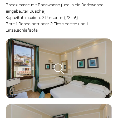
Badezimmer: mit Badewanne (und in die Badewanne
eingebauter Dusche)
Kapazität: maximal 2 Personen (22 m²)
Bett: 1 Doppelbett oder 2 Einzelbetten und 1
Hotel
Einzelschlafsofa
Hotel Calzaiuoli
Ankunft
Abreise
06
/
08
/
2026
07
/
08
/
2026
Zimmer
Erwachsene
Kinder
1
2
0
Rabatt-Code
Buchen Sie
Reservierung ändern