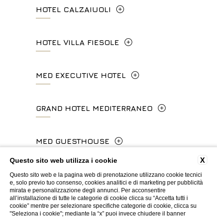
HOTEL CALZAIUOLI
+39 06 4814927
Via Calzaiuoli, 6 - 50122, Firenze
HOTEL VILLA FIESOLE
info.ghp@fhhotelgroup.it
+39 055 212456
concierge.ghp@fhhotelgroup.it
Via Frà Giovanni da Fiesole Detto
MED EXECUTIVE HOTEL
booking.ghp@fhhotelgroup.it
info.hc@fhhotelgroup.it
l'Angelico, 35, 50014 Fiesole Città
P.Iva 00434210480
concierge.hc@fhhotelgroup.it
Metropolitana di Firenze, Italia
Lungarno del Tempio, 44 - 50121, Firenze
GRAND HOTEL MEDITERRANEO
booking.hc@fhhotelgroup.it
+39 055 597252
+39 055 06 92 860
P.Iva 00434210480
Lungarno del Tempio, 44 - 50121, Firenze
MED GUESTHOUSE
info.vf@fhhotelgroup.it
info.meh@fhhotelgroup.it
+39 055 660241
concierge.vf@fhhotelgroup.it
booking.meh@fhhotelgroup.it
X
Questo sito web utilizza i cookie
Via Cimabue, 6 - 50121 Firenze
booking.vf@fhhotelgroup.it
P.Iva 0043421 048 0
Questo sito web e la pagina web di prenotazione utilizzano cookie tecnici
info.ghm@fhhotelgroup.it
+39 055 0692847
e, solo previo tuo consenso, cookies analitici e di marketing per pubblicità
P.Iva 00434210480
mirata e personalizzazione degli annunci. Per acconsentire
booking.ghm@fhhotelgroup.it
all’installazione di tutte le categorie di cookie clicca su “Accetta tutti i
WEBSITE BY BLASTNESS
cookie” mentre per selezionare specifiche categorie di cookie, clicca su
P.Iva 00434210480
booking.mgh@fhhotelgroup.it
"Seleziona i cookie"; mediante la “x” puoi invece chiudere il banner