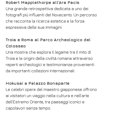
07
/
08
/
2026
08
/
08
/
2026
Robert Mapplethorpe all’Ara Pacis
Una grande retrospettiva dedicata a uno dei
Camere
Adulti
Bambini
fotografi più influenti del Novecento. Un percorso
1
2
0
che racconta la ricerca estetica e la forza
Codice sconto
espressiva delle sue immagini.
Troia e Roma al Parco Archeologico del
Colosseo
Prenota
Una mostra che esplora il legame tra il mito di
Troia e le origini della civiltà romana attraverso
Modifica prenotazione
reperti archeologici e testimonianze provenienti
da importanti collezioni internazionali.
Hokusai a Palazzo Bonaparte
Le celebri opere del maestro giapponese offrono
ai visitatori un viaggio nella cultura e nell’arte
dell’Estremo Oriente, tra paesaggi iconici e
capolavori senza tempo.