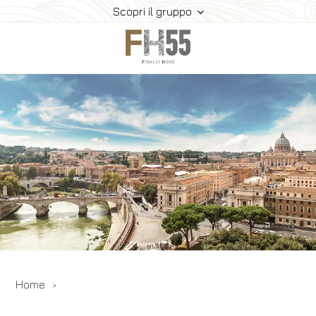
Scopri il gruppo
Home
Collection
Mice
FH55 Viprogram
FH55 Experience
Contatti
Offerte
News
Home
Prenota